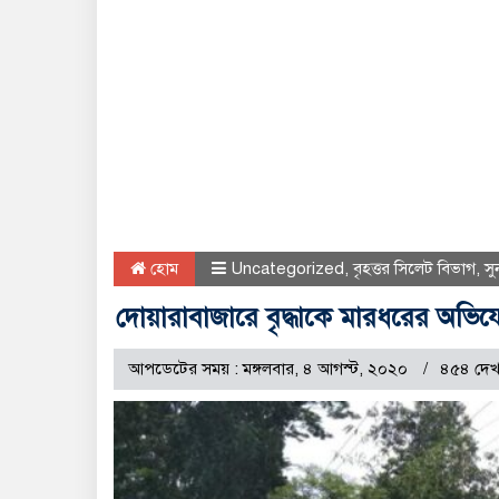
হোম
Uncategorized
,
বৃহত্তর সিলেট বিভাগ
,
সু
দোয়ারাবাজারে বৃদ্ধাকে মারধরের অভিয
আপডেটের সময় : মঙ্গলবার, ৪ আগস্ট, ২০২০
৪৫৪ দেখ