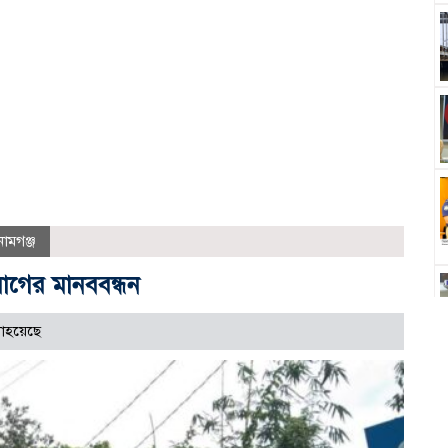
নামগঞ্জ
োগের মানববন্ধন
াহয়েছে