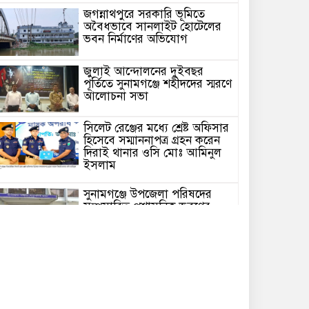
জগন্নাথপুরে সরকারি ভূমিতে
অবৈধভাবে সানলাইট হোটেলের
ভবন নির্মাণের অভিযোগ
জুলাই আন্দোলনের দুইবছর
পূর্তিতে সুনামগঞ্জে শহীদদের স্মরণে
আলোচনা সভা
সিলেট রেঞ্জের মধ্যে শ্রেষ্ট অফিসার
হিসেবে সম্মাননাপত্র গ্রহন করেন
দিরাই থানার ওসি মোঃ আমিনুল
ইসলাম
সুনামগঞ্জে উপজেলা পরিষদের
সম্প্রসারিত প্রশাসনিক ভবণের
উদ্বোধন করেন সংসদ সদস্য এড.
নুরুল ইসলাম
সিলেটে প্রধানমন্ত্রী তারেক
রহমানকে নিয়ে এনসিপির
নাসীরুদ্দীন ও সার্জিসের কটুক্তির
প্রতিবাদে সুনামগঞ্জের বিক্ষোভ