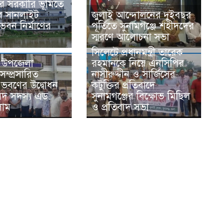
রে সরকারি ভূমিতে
ে সানলাইট
জুলাই আন্দোলনের দুইবছর
ভবন নির্মাণের
পূর্তিতে সুনামগঞ্জে শহীদদের
স্মরণে আলোচনা সভা
সিলেটে প্রধানমন্ত্রী তারেক
ে উপজেলা
রহমানকে নিয়ে এনসিপির
ম্প্রসারিত
নাসীরুদ্দীন ও সার্জিসের
 ভবণের উদ্বোধন
কটুক্তির প্রতিবাদে
দ সদস্য এড.
সুনামগঞ্জের বিক্ষোভ মিছিল
লাম
ও প্রতিবাদ সভা