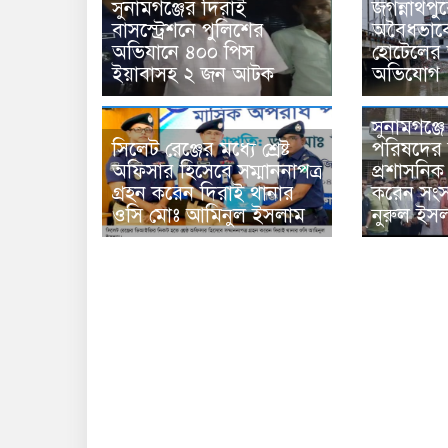
সুনামগঞ্জের দিরাই
জগন্নাথপু
বাসস্ট্রেশনে পুলিশের
অবৈধভাব
অভিযানে ৪০০ পিস
হোটেলের 
ইয়াবাসহ ২ জন আটক
অভিযোগ
সুনামগঞ্জ
সিলেট রেঞ্জের মধ্যে শ্রেষ্ট
পরিষদের স
অফিসার হিসেবে সম্মাননাপত্র
প্রশাসনিক
গ্রহন করেন দিরাই থানার
করেন সংস
ওসি মোঃ আমিনুল ইসলাম
নুরুল ইস