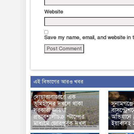
Website
Save my name, email, and website in t
এই বিভাগের আরও খবর
দোয়ারাবাজারে এক
ভূমিহীনের দখলে থাকা
সুনামগঞ্জ
সরকারী জায়গা
বাসস্ট্রেশ
প্রভাবশালীচক্র স্টাম্পের
অভিযানে 
মাধ্যমে জোরপূর্বক দখল
ইয়াবাসহ