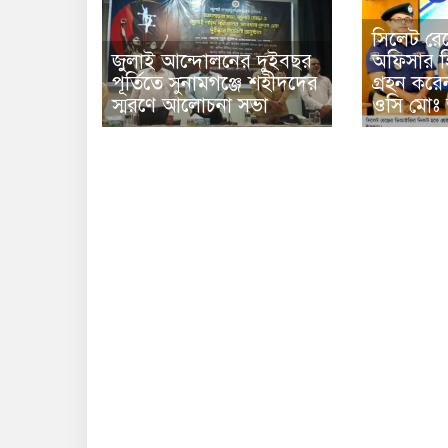
সিলেট রেঞ্জ
জুলাই আন্দোলনের দুইবছর
অফিসার হি
পূর্তিতে সুনামগঞ্জে শহীদদের
গ্রহন করে
স্মরণে আলোচনা সভা
ওসি মোঃ