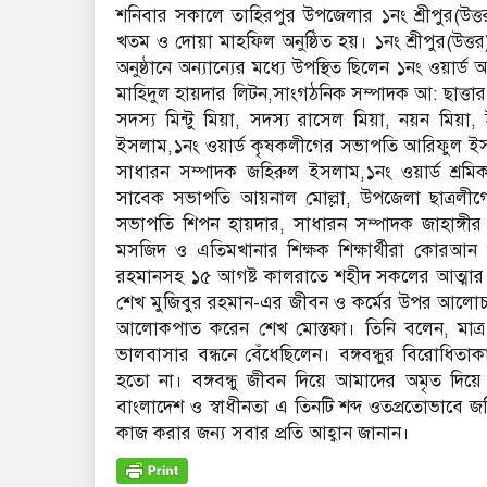
শনিবার সকালে তাহিরপুর উপজেলার ১নং শ্রীপুর(উত
খতম ও দোয়া মাহফিল অনুষ্ঠিত হয়। ১নং শ্রীপুর(উত
অনুষ্ঠানে অন্যান্যের মধ্যে উপস্থিত ছিলেন ১নং ওয়
মাহিদুল হায়দার লিটন,সাংগঠনিক সম্পাদক আ: ছাত্তা
সদস্য মিন্টু মিয়া, সদস্য রাসেল মিয়া, নয়ন মি
ইসলাম,১নং ওয়ার্ড কৃষকলীগের সভাপতি আরিফুল ই
সাধারন সম্পাদক জহিরুল ইসলাম,১নং ওয়ার্ড শ্রমি
সাবেক সভাপতি আয়নাল মোল্লা, উপজেলা ছাত্রলীগে
সভাপতি শিপন হায়দার, সাধারন সম্পাদক জাহাঙ্গী
মসজিদ ও এতিমখানার শিক্ষক শিক্ষার্থীরা কোরআন
রহমানসহ ১৫ আগষ্ট কালরাতে শহীদ সকলের আত্মার শা
শেখ মুজিবুর রহমান-এর জীবন ও কর্মের উপর আলোচনা অ
আলোকপাত করেন শেখ মোস্তফা। তিনি বলেন, মাত্র 
ভালবাসার বন্ধনে বেঁধেছিলেন। বঙ্গবন্ধুর বিরোধিতাকা
হতো না। বঙ্গবন্ধু জীবন দিয়ে আমাদের অমৃত দিয়ে 
বাংলাদেশ ও স্বাধীনতা এ তিনটি শব্দ ওতপ্রতোভাবে জড়িত
কাজ করার জন্য সবার প্রতি আহ্বান জানান।