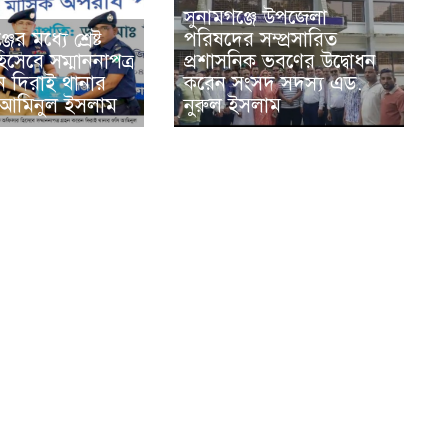
সুনামগঞ্জে উপজেলা
ের মধ্যে শ্রেষ্ট
পরিষদের সম্প্রসারিত
সেবে সম্মাননাপত্র
প্রশাসনিক ভবণের উদ্বোধন
ন দিরাই থানার
করেন সংসদ সদস্য এড.
 আমিনুল ইসলাম
নুরুল ইসলাম