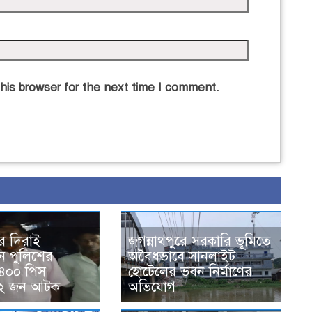
his browser for the next time I comment.
ের দিরাই
জগন্নাথপুরে সরকারি ভূমিতে
নে পুলিশের
অবৈধভাবে সানলাইট
৪০০ পিস
হোটেলের ভবন নির্মাণের
 ২ জন আটক
অভিযোগ