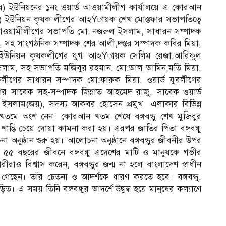
্তর) ইউনিয়নের ১নং ওয়ার্ড আওয়ামীলীগ কার্যালয়ে এ কোরআন
্তর) ইউনিয়ন কৃষক লীগের আহŸায়ক শেখ মোস্তফার সভাপতিত্বে
ার্ড আওয়ামীলীগের সভাপতি মো: নজরুল ইসলাম, সাধারন সম্পাদক
র, সহ সাংগঠনিক সম্পাদক শের আলী,দপ্তর সম্পাদক কবির মিয়া,
য়া, ইউনিয়ন কৃষকলীগের যুগ্ম আহŸায়ক সেলিম রেজা,আরিফুল
সলাম, সহ সভাপতি মজিবুর রহমান, মো:আল আমিন,মতি মিয়া,
কলীগের সাধারন সম্পাদক মো:ফারুক মিয়া, ওয়ার্ড যুবলীগের
র সাবেক সহ-সম্পাদক জিন্নাত আহমেদ রাজু, সাবেক ওয়ার্ড
র ইসলাম(জয়), সদস্য আকবর হোসেন প্রমুখ। এলাকার বিভিন্ন
 খতমে অংশ নেন। কোরআন খতম শেষে বঙ্গবন্ধু শেখ মুজিবুর
ন্তি চেয়ে দোয়া কামনা করা হয়। এরপর জাতির পিতা বঙ্গবন্ধু
নুষ্ঠান শুরু হয়। আলোচনা অনুষ্ঠানে বঙ্গবন্ধুর জীবনীর উপর
৫৫ বছরের জীবনে বঙ্গবন্ধু এদেশের মাটি ও মানুষকে গভীর
রীরাও বিশ্বাস করেন, বঙ্গবন্ধুর জন্ম না হলে বাংলাদেশ স্বাধীন
গেছেন। তাঁর চেতনা ও আদর্শকে ধারণ করতে হবে। বঙ্গবন্ধু,
। এ সময় তিনি বঙ্গবন্ধুর আদর্শে উদ্বুদ্ধ হয়ে মানুষের কল্যাণে