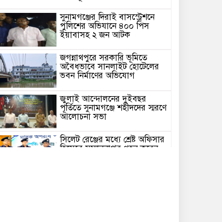
সুনামগঞ্জের দিরাই বাসস্ট্রেশনে
পুলিশের অভিযানে ৪০০ পিস
ইয়াবাসহ ২ জন আটক
জগন্নাথপুরে সরকারি ভূমিতে
অবৈধভাবে সানলাইট হোটেলের
ভবন নির্মাণের অভিযোগ
জুলাই আন্দোলনের দুইবছর
পূর্তিতে সুনামগঞ্জে শহীদদের স্মরণে
আলোচনা সভা
সিলেট রেঞ্জের মধ্যে শ্রেষ্ট অফিসার
হিসেবে সম্মাননাপত্র গ্রহন করেন
দিরাই থানার ওসি মোঃ আমিনুল
ইসলাম
সুনামগঞ্জে উপজেলা পরিষদের
সম্প্রসারিত প্রশাসনিক ভবণের
উদ্বোধন করেন সংসদ সদস্য এড.
নুরুল ইসলাম