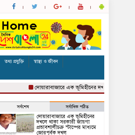
তথ্য প্রযুক্তি
স্বাস্থ্য ও জীবন
দোয়ারাবাজারে এক ভূমিহীনের দখলে থাকা সরকারী জায়গা প
সর্বশেষ
সর্বাধিক পঠিত
দোয়ারাবাজারে এক ভূমিহীনের
দখলে থাকা সরকারী জায়গা
প্রভাবশালীচক্র স্টাম্পের মাধ্যমে
জোরপূর্বক দখল