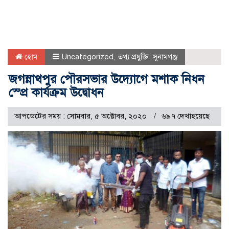
হোম
Uncategorized
,
তথ্য প্রযুক্তি
,
সুনামগঞ্জ
জগন্নাথপুর পৌরসভার উদ্যোগে মশাক নিধন
স্প্রে কার্যক্রম উদ্বোধন
আপডেটের সময় : সোমবার, ৫ অক্টোবর, ২০২০
৬৯৭ দেখাহয়েছে