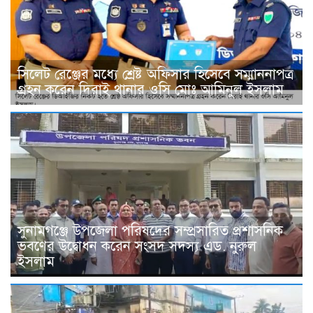
সিলেট রেঞ্জের মধ্যে শ্রেষ্ট অফিসার হিসেবে সম্মাননাপত্র
গ্রহন করেন দিরাই থানার ওসি মোঃ আমিনুল ইসলাম
সুনামগঞ্জে উপজেলা পরিষদের সম্প্রসারিত প্রশাসনিক
ভবণের উদ্বোধন করেন সংসদ সদস্য এড. নুরুল
ইসলাম