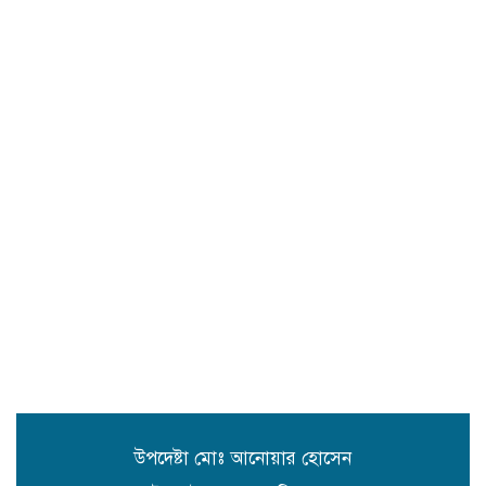
জগন্নাথপুরে ধর্মীয় অনুষ্ঠান থেকে বাড়ি
ফেরার পথে হাওরে নৌকা ডুবে ৪জন
নিখোঁজ,১ জনের লাশ উদ্ধার।
জগন্নাথপুরে জাকজমকপূর্ণ আয়োজনে
প্রেসক্লাবের ৪৩তম প্রতিষ্ঠাবার্ষিকী
উদযাপন।
বাড়ি জগন্নাথপুর ৫নং ওয়ার্ডে ডুকল শাহ
মাজারের রাস্তার সিসি ঢালাই কাজের শুভ
উদ্বোধন
জাহাঙ্গীরনগরে মানবিক দৃষ্টান্ত: ৩০
শিক্ষার্থীর ৬ মাসের স্কুলের বেতন দিলেন
ইউপি সদস্য আলমাছ উদ্দিন শিপু
উপদেষ্টা মোঃ আনোয়ার হোসেন