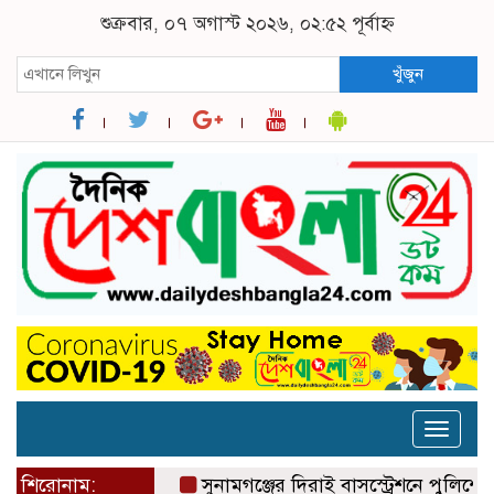
শুক্রবার, ০৭ অগাস্ট ২০২৬, ০২:৫২ পূর্বাহ্ন
খুঁজুন
Toggle
naviga
শিরোনাম:
সুনামগঞ্জের দিরাই বাসস্ট্রেশনে পুলিশের