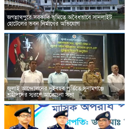
জগন্নাথপুরে সরকারি ভূমিতে অবৈধভাবে সানলাইট
হোটেলের ভবন নির্মাণের অভিযোগ
জুলাই আন্দোলনের দুইবছর পূর্তিতে সুনামগঞ্জে
শহীদদের স্মরণে আলোচনা সভা