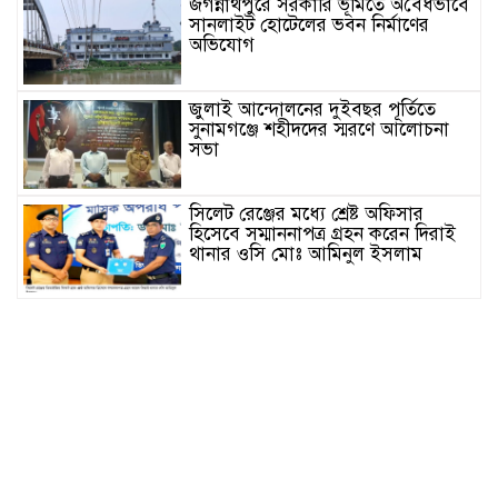
জগন্নাথপুরে সরকারি ভূমিতে অবৈধভাবে
সানলাইট হোটেলের ভবন নির্মাণের
অভিযোগ
জুলাই আন্দোলনের দুইবছর পূর্তিতে
সুনামগঞ্জে শহীদদের স্মরণে আলোচনা
সভা
সিলেট রেঞ্জের মধ্যে শ্রেষ্ট অফিসার
হিসেবে সম্মাননাপত্র গ্রহন করেন দিরাই
থানার ওসি মোঃ আমিনুল ইসলাম
সুনামগঞ্জে উপজেলা পরিষদের
সম্প্রসারিত প্রশাসনিক ভবণের উদ্বোধন
করেন সংসদ সদস্য এড. নুরুল ইসলাম
সিলেটে প্রধানমন্ত্রী তারেক রহমানকে
নিয়ে এনসিপির নাসীরুদ্দীন ও সার্জিসের
কটুক্তির প্রতিবাদে সুনামগঞ্জের বিক্ষোভ
মিছিল ও প্রতিবাদ সভা