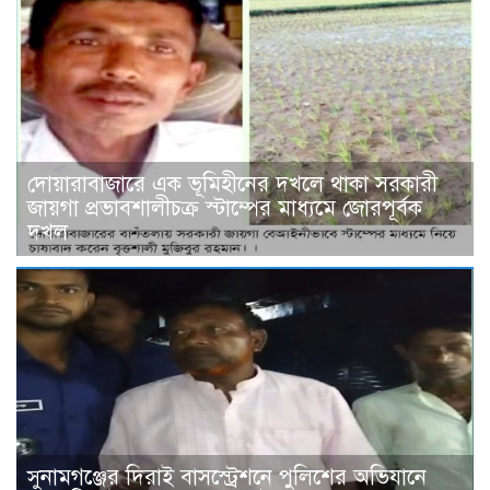
দোয়ারাবাজারে এক ভূমিহীনের দখলে থাকা সরকারী
জায়গা প্রভাবশালীচক্র স্টাম্পের মাধ্যমে জোরপূর্বক
দখল
সুনামগঞ্জের দিরাই বাসস্ট্রেশনে পুলিশের অভিযানে