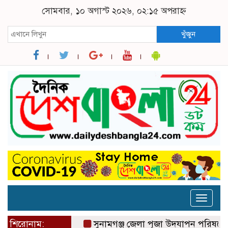
সোমবার, ১০ অগাস্ট ২০২৬, ০২:১৫ অপরাহ্ন
খুঁজুন
Toggle
naviga
শিরোনাম:
সুনামগঞ্জ জেলা পূজা উদযাপন পরিষদের ৮১ সদস