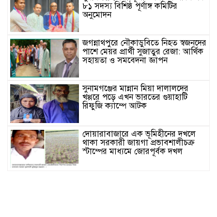
৮১ সদস্য বিশিষ্ঠ পূর্ণাঙ্গ কমিটির
অনুমোদন
জগন্নাথপুরে নৌকাডুবিতে নিহত স্বজনদের
পাশে মেয়র প্রার্থী সুজাতুর রেজা: আর্থিক
সহায়তা ও সমবেদনা জ্ঞাপন
সুনামগঞ্জের মান্নান মিয়া দালালদের
খপ্পরে পড়ে এখন ভারতের গুয়াহাটি
রিফুজি ক্যাম্পে আটক
দোয়ারাবাজারে এক ভূমিহীনের দখলে
থাকা সরকারী জায়গা প্রভাবশালীচক্র
স্টাম্পের মাধ্যমে জোরপূর্বক দখল
সুনামগঞ্জের দিরাই বাসস্ট্রেশনে পুলিশের
অভিযানে ৪০০ পিস ইয়াবাসহ ২ জন
আটক