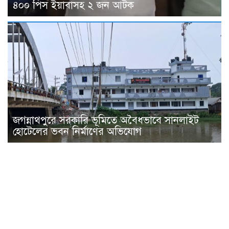
৪০০ পিস ইয়াবাসহ ২ জন আটক
জগন্নাথপুরে সরকারি ভূমিতে অবৈধভাবে সানলাইট
হোটেলের ভবন নির্মাণের অভিযোগ