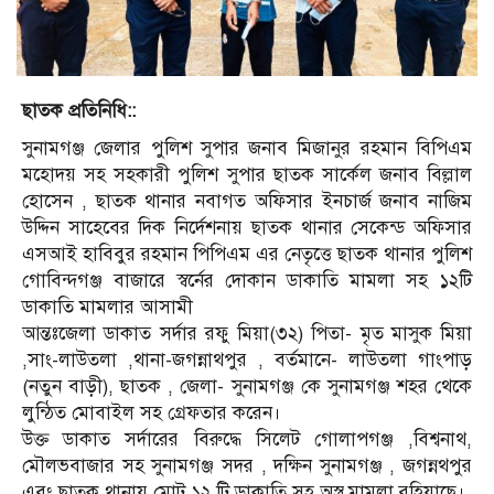
ছাতক প্রতিনিধি::
সুনামগঞ্জ জেলার পুলিশ সুপার জনাব মিজানুর রহমান বিপিএম
মহোদয় সহ সহকারী পুলিশ সুপার ছাতক সার্কেল জনাব বিল্লাল
হোসেন , ছাতক থানার নবাগত অফিসার ইনচার্জ জনাব নাজিম
উদ্দিন সাহেবের দিক নির্দেশনায় ছাতক থানার সেকেন্ড অফিসার
এসআই হাবিবুর রহমান পিপিএম এর নেতৃত্তে ছাতক থানার পুলিশ
গোবিন্দগঞ্জ বাজারে স্বর্নের দোকান ডাকাতি মামলা সহ ১২টি
ডাকাতি মামলার আসামী
আন্তঃজেলা ডাকাত সর্দার রফু মিয়া(৩২) পিতা- মৃত মাসুক মিয়া
,সাং-লাউতলা ,থানা-জগন্নাথপুর , বর্তমানে- লাউতলা গাংপাড়
(নতুন বাড়ী), ছাতক , জেলা- সুনামগঞ্জ কে সুনামগঞ্জ শহর থেকে
লুন্ঠিত মোবাইল সহ গ্রেফতার করেন।
উক্ত ডাকাত সর্দারের বিরুদ্ধে সিলেট গোলাপগঞ্জ ,বিশ্বনাথ,
মৌলভবাজার সহ সুনামগঞ্জ সদর , দক্ষিন সুনামগঞ্জ , জগন্নথপুর
এবং ছাতক থানায় মোট ১২ টি ডাকাতি সহ অস্ত্র মামলা রহিয়াছে।