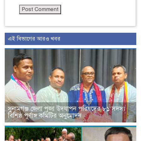
এই বিভাগের আরও খবর
সুনামগঞ্জ জেলা পূজা উদযাপন পরিষদের ৮১ সদস্য
বিশিষ্ঠ পূর্ণাঙ্গ কমিটির অনুমোদন