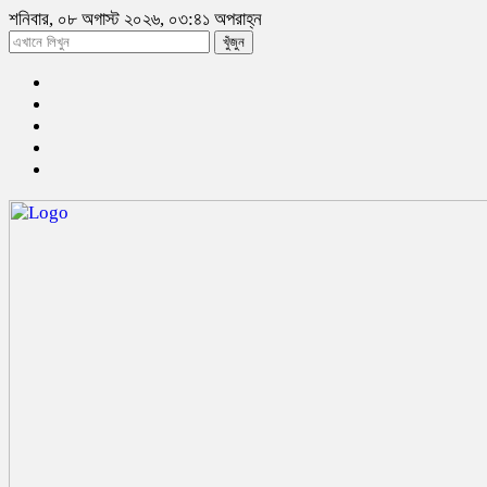
শনিবার, ০৮ অগাস্ট ২০২৬, ০৩:৪১ অপরাহ্ন
খুঁজুন