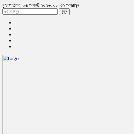
বৃহস্পতিবার, ০৬ অগাস্ট ২০২৬, ০৮:৩২ অপরাহ্ন
খুঁজুন