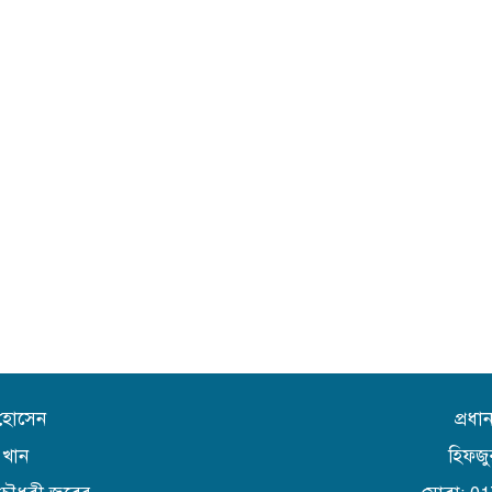
 হোসেন
প্রধ
 খান
হিফজু