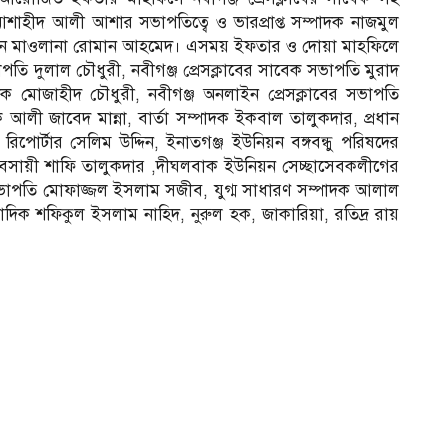
আশাহীদ আলী আশার সভাপতিত্বে ও ভারপ্রাপ্ত সম্পাদক নাজমুল
েন মাওলানা রোমান আহমেদ। এসময় ইফতার ও দোয়া মাহফিলে
াপতি দুলাল চৌধুরী, নবীগঞ্জ প্রেসক্লাবের সাবেক সভাপতি মুরাদ
দিক মোজাহীদ চৌধুরী, নবীগঞ্জ অনলাইন প্রেসক্লাবের সভাপতি
দক আলী জাবেদ মান্না, বার্তা সম্পাদক ইকবাল তালুকদার, প্রধান
 রিপোর্টার সেলিম উদ্দিন, ইনাতগঞ্জ ইউনিয়ন বঙ্গবন্ধু পরিষদের
্যবসায়ী শাফি তালুকদার ,দীঘলবাক ইউনিয়ন সেচ্ছাসেবকলীগের
ভাপতি মোফাজ্জল ইসলাম সজীব, যুগ্ম সাধারণ সম্পাদক আলাল
ক শফিকুল ইসলাম নাহিদ, নুরুল হক, জাকারিয়া, রতিদ্র রায়