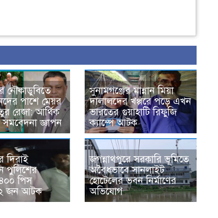
রে নৌকাডুবিতে
সুনামগঞ্জের মান্নান মিয়া
জনদের পাশে মেয়র
দালালদের খপ্পরে পড়ে এখন
জাতুর রেজা: আর্থিক
ভারতের গুয়াহাটি রিফুজি
 সমবেদনা জ্ঞাপন
ক্যাম্পে আটক
ের দিরাই
জগন্নাথপুরে সরকারি ভূমিতে
নে পুলিশের
অবৈধভাবে সানলাইট
৪০০ পিস
হোটেলের ভবন নির্মাণের
 ২ জন আটক
অভিযোগ