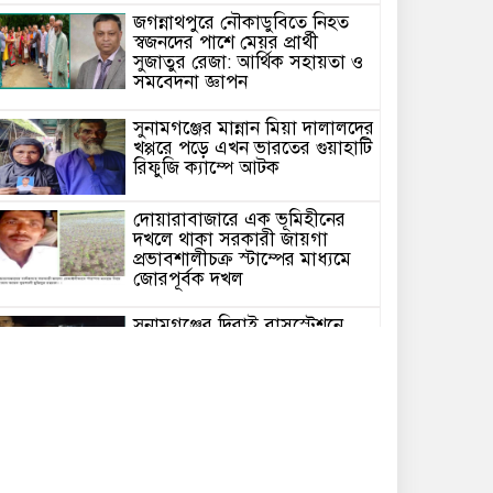
জগন্নাথপুরে নৌকাডুবিতে নিহত
স্বজনদের পাশে মেয়র প্রার্থী
সুজাতুর রেজা: আর্থিক সহায়তা ও
সমবেদনা জ্ঞাপন
সুনামগঞ্জের মান্নান মিয়া দালালদের
খপ্পরে পড়ে এখন ভারতের গুয়াহাটি
রিফুজি ক্যাম্পে আটক
দোয়ারাবাজারে এক ভূমিহীনের
দখলে থাকা সরকারী জায়গা
প্রভাবশালীচক্র স্টাম্পের মাধ্যমে
জোরপূর্বক দখল
সুনামগঞ্জের দিরাই বাসস্ট্রেশনে
পুলিশের অভিযানে ৪০০ পিস
ইয়াবাসহ ২ জন আটক
জগন্নাথপুরে সরকারি ভূমিতে
অবৈধভাবে সানলাইট হোটেলের
ভবন নির্মাণের অভিযোগ