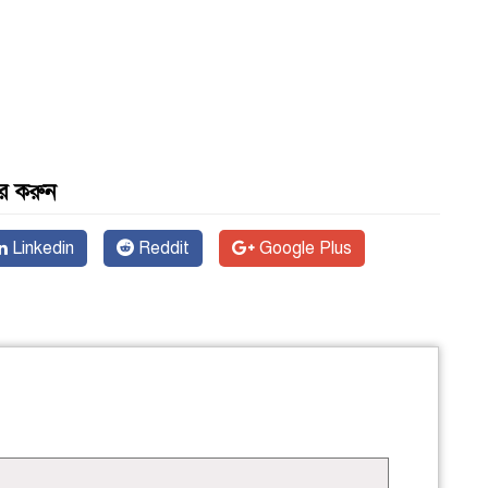
র করুন
Linkedin
Reddit
Google Plus