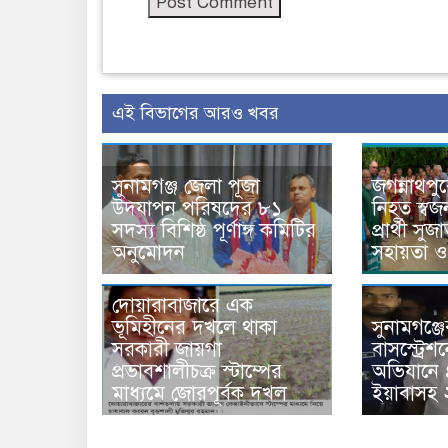
এই বিভাগের আরও খবর
সুনামগঞ্জ জেলা পূজা
জগন্নাথপু
উদযাপন পরিষদের ৮১
নিহত স্ব
সদস্য বিশিষ্ঠ পূর্ণাঙ্গ কমিটির
প্রার্থী সু
অনুমোদন
সহায়তা ও
দোয়ারাবাজারে এক
ভূমিহীনের দখলে থাকা
সুনামগঞ্জ
সরকারী জায়গা
বাসস্ট্রেশ
প্রভাবশালীচক্র স্টাম্পের
অভিযানে 
মাধ্যমে জোরপূর্বক দখল
ইয়াবাসহ