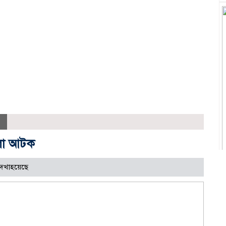
য়লা আটক
েখাহয়েছে