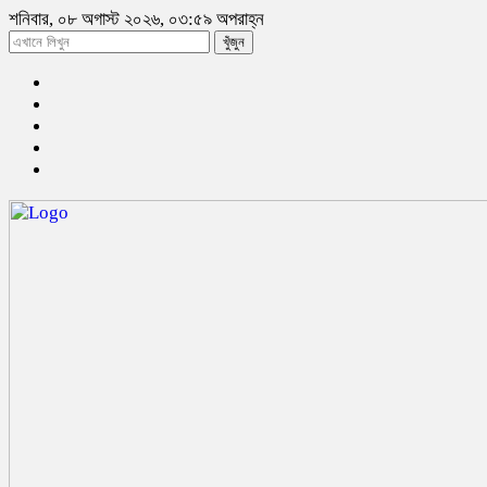
শনিবার, ০৮ অগাস্ট ২০২৬, ০৩:৫৯ অপরাহ্ন
খুঁজুন