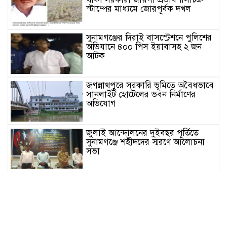
স্টাম্পের মাধ্যমে জোরপূর্বক দখল
সুনামগঞ্জের দিরাই বাসস্ট্রেশনে পুলিশের
অভিযানে ৪০০ পিস ইয়াবাসহ ২ জন
আটক
জগন্নাথপুরে সরকারি ভূমিতে অবৈধভাবে
সানলাইট হোটেলের ভবন নির্মাণের
অভিযোগ
জুলাই আন্দোলনের দুইবছর পূর্তিতে
সুনামগঞ্জে শহীদদের স্মরণে আলোচনা
সভা
সিলেট রেঞ্জের মধ্যে শ্রেষ্ট অফিসার
হিসেবে সম্মাননাপত্র গ্রহন করেন দিরাই
থানার ওসি মোঃ আমিনুল ইসলাম