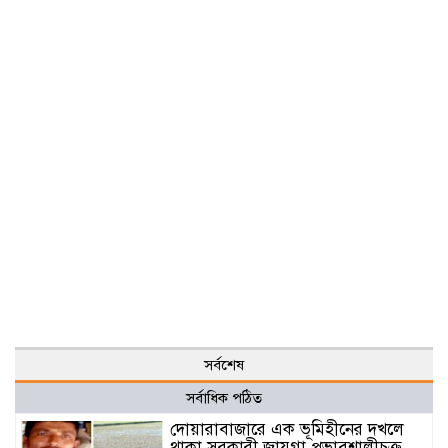
সর্বশেষ
সর্বাধিক পঠিত
দোয়ারাবাজারে এক ভূমিহীনের দখলে
থাকা সরকারী জায়গা প্রভাবশালীচক্র