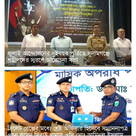
জুলাই আন্দোলনের দুইবছর পূর্তিতে সুনামগঞ্জে
শহীদদের স্মরণে আলোচনা সভা
সিলেট রেঞ্জের মধ্যে শ্রেষ্ট অফিসার হিসেবে সম্মাননাপত্র
গ্রহন করেন দিরাই থানার ওসি মোঃ আমিনুল ইসলাম