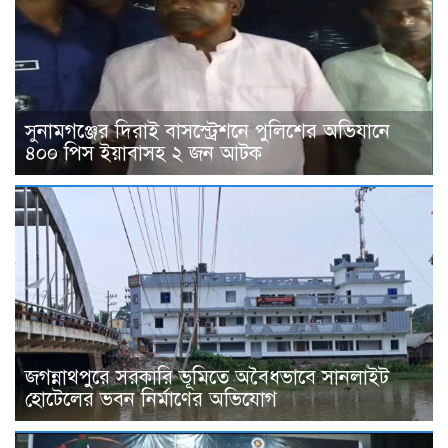
সুনামগঞ্জের দিরাই বাসস্ট্রেশনে পুলিশের অভিযানে
৪০০ পিস ইয়াবাসহ ২ জন আটক
জগন্নাথপুরে সরকারি ভূমিতে অবৈধভাবে সানলাইট
হোটেলের ভবন নির্মাণের অভিযোগ