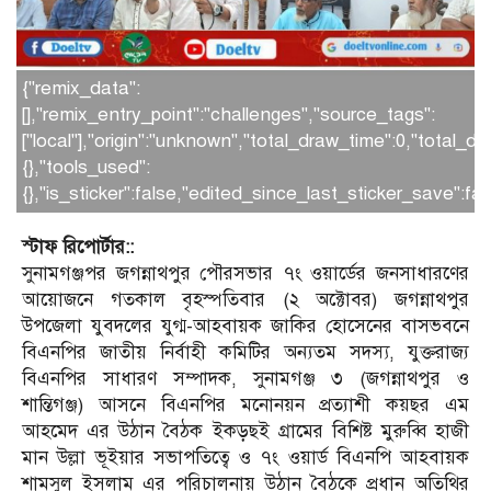
{"remix_data":
[],"remix_entry_point":"challenges","source_tags":
["local"],"origin":"unknown","total_draw_time":0,"total_
{},"tools_used":
{},"is_sticker":false,"edited_since_last_sticker_save":fa
স্টাফ রিপোর্টার::
সুনামগঞ্জপর জগন্নাথপুর পৌরসভার ৭ং ওয়ার্ডের জনসাধারণের
আয়োজনে গতকাল বৃহস্পতিবার (২ অক্টোবর) জগন্নাথপুর
উপজেলা যুবদলের যুগ্ম-আহবায়ক জাকির হোসেনের বাসভবনে
বিএনপির জাতীয় নির্বাহী কমিটির অন্যতম সদস্য, যুক্তরাজ্য
বিএনপির সাধারণ সম্পাদক, সুনামগঞ্জ ৩ (জগন্নাথপুর ও
শান্তিগঞ্জ) আসনে বিএনপির মনোনয়ন প্রত্যাশী কয়ছর এম
আহমেদ এর উঠান বৈঠক ইকড়ছই গ্রামের বিশিষ্ট মুরুব্বি হাজী
মান উল্লা ভূইয়ার সভাপতিত্বে ও ৭ং ওয়ার্ড বিএনপি আহবায়ক
শামসুল ইসলাম এর পরিচালনায় উঠান বৈঠকে প্রধান অতিথির