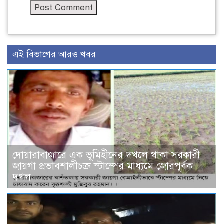
এই বিভাগের আরও খবর
দোয়ারাবাজারে এক ভূমিহীনের দখলে থাকা সরকারী
জায়গা প্রভাবশালীচক্র স্টাম্পের মাধ্যমে জোরপূর্বক
দখল