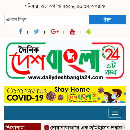
শনিবার, ০৮ অগাস্ট ২০২৬, ০১:৩২ অপরাহ্ন
খুঁজুন
Toggle
naviga
শিরোনাম:
দোয়ারাবাজারে এক ভূমিহীনের দখলে থাকা সরকারী