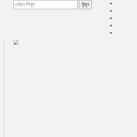
খুঁজুন