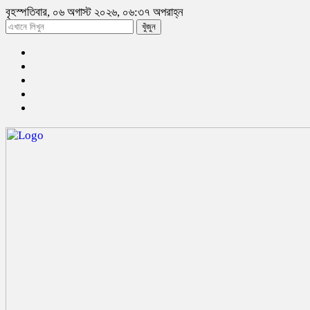
বৃহস্পতিবার, ০৬ অগাস্ট ২০২৬, ০৬:৩৭ অপরাহ্ন
খুঁজুন