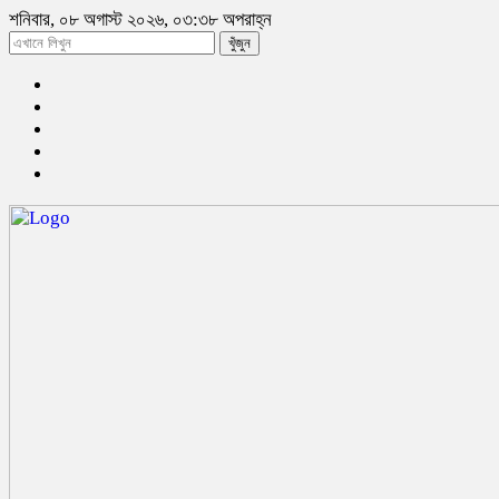
শনিবার, ০৮ অগাস্ট ২০২৬, ০৩:৩৮ অপরাহ্ন
খুঁজুন