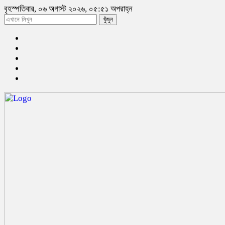
বৃহস্পতিবার, ০৬ অগাস্ট ২০২৬, ০৫:৫১ অপরাহ্ন
খুঁজুন