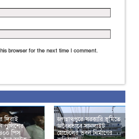
his browser for the next time I comment.
ের দিরাই
জগন্নাথপুরে সরকারি ভূমিতে
নে পুলিশের
অবৈধভাবে সানলাইট
৪০০ পিস
হোটেলের ভবন নির্মাণের