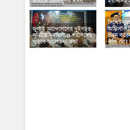
মাধ্যমে জোরপূর্বক দখল
ইয়াবাসহ
সিলেট রেঞ্জ
জুলাই আন্দোলনের দুইবছর
অফিসার হি
পূর্তিতে সুনামগঞ্জে শহীদদের
গ্রহন করে
স্মরণে আলোচনা সভা
ওসি মোঃ