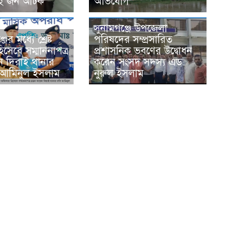
 ২ জন আটক
অভিযোগ
সুনামগঞ্জে উপজেলা
ের মধ্যে শ্রেষ্ট
পরিষদের সম্প্রসারিত
সেবে সম্মাননাপত্র
প্রশাসনিক ভবণের উদ্বোধন
ন দিরাই থানার
করেন সংসদ সদস্য এড.
 আমিনুল ইসলাম
নুরুল ইসলাম