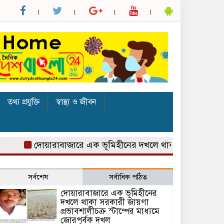
তথ্য প্রযুক্তি
স্বাস্থ্য ও জীবন
দোয়ারাবাজারে এক ভূমিহীনের দখলে থাকা সরকারী জায়গা প্রভাবশ
সর্বশেষ
সর্বাধিক পঠিত
দোয়ারাবাজারে এক ভূমিহীনের
দখলে থাকা সরকারী জায়গা
প্রভাবশালীচক্র স্টাম্পের মাধ্যমে
জোরপূর্বক দখল