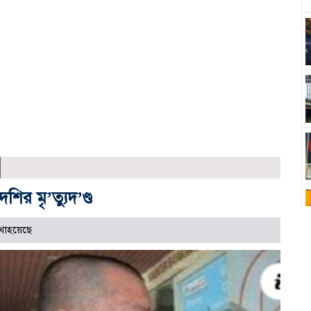
ির মৃ’ত্যুদ’ণ্ড
খাহয়েছে