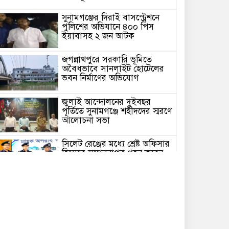
সুনামগঞ্জের দিরাই বাসস্ট্রেশনে
পুলিশের অভিযানে ৪০০ পিস
ইয়াবাসহ ২ জন আটক
জগন্নাথপুরে সরকারি ভূমিতে
অবৈধভাবে সানলাইট হোটেলের
ভবন নির্মাণের অভিযোগ
জুলাই আন্দোলনের দুইবছর
পূর্তিতে সুনামগঞ্জে শহীদদের স্মরণে
আলোচনা সভা
সিলেট রেঞ্জের মধ্যে শ্রেষ্ট অফিসার
হিসেবে সম্মাননাপত্র গ্রহন করেন
দিরাই থানার ওসি মোঃ আমিনুল
ইসলাম
সুনামগঞ্জে উপজেলা পরিষদের
সম্প্রসারিত প্রশাসনিক ভবণের
উদ্বোধন করেন সংসদ সদস্য এড.
নুরুল ইসলাম