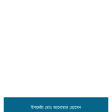
সিলেটে প্রধানমন্ত্রী তারেক রহমানকে
নিয়ে এনসিপির নাসীরুদ্দীন ও সার্জিসের
কটুক্তির প্রতিবাদে সুনামগঞ্জের বিক্ষোভ
মিছিল ও প্রতিবাদ সভা
জগন্নাথপুরে ধর্মীয় অনুষ্ঠান থেকে বাড়ি
ফেরার পথে হাওরে নৌকা ডুবে ৪জন
নিখোঁজ,১ জনের লাশ উদ্ধার।
জগন্নাথপুরে জাকজমকপূর্ণ আয়োজনে
প্রেসক্লাবের ৪৩তম প্রতিষ্ঠাবার্ষিকী
উদযাপন।
বাড়ি জগন্নাথপুর ৫নং ওয়ার্ডে ডুকল শাহ
মাজারের রাস্তার সিসি ঢালাই কাজের শুভ
উদ্বোধন
উপদেষ্টা মোঃ আনোয়ার হোসেন