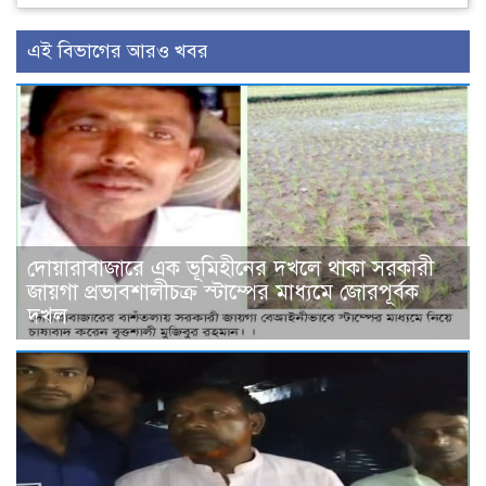
এই বিভাগের আরও খবর
দোয়ারাবাজারে এক ভূমিহীনের দখলে থাকা সরকারী
জায়গা প্রভাবশালীচক্র স্টাম্পের মাধ্যমে জোরপূর্বক
দখল