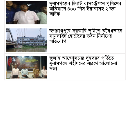
সুনামগঞ্জের দিরাই বাসস্ট্রেশনে পুলিশের
অভিযানে ৪০০ পিস ইয়াবাসহ ২ জন
আটক
জগন্নাথপুরে সরকারি ভূমিতে অবৈধভাবে
সানলাইট হোটেলের ভবন নির্মাণের
অভিযোগ
জুলাই আন্দোলনের দুইবছর পূর্তিতে
সুনামগঞ্জে শহীদদের স্মরণে আলোচনা
সভা
সিলেট রেঞ্জের মধ্যে শ্রেষ্ট অফিসার
হিসেবে সম্মাননাপত্র গ্রহন করেন দিরাই
থানার ওসি মোঃ আমিনুল ইসলাম
সুনামগঞ্জে উপজেলা পরিষদের
সম্প্রসারিত প্রশাসনিক ভবণের উদ্বোধন
করেন সংসদ সদস্য এড. নুরুল ইসলাম