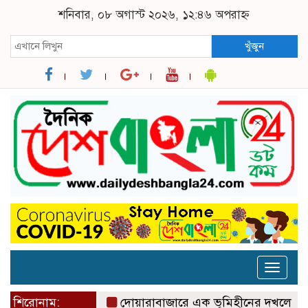
শনিবার, ০৮ অগাস্ট ২০২৬, ১২:৪৬ অপরাহ্ন
খুঁজুন
Toggle
naviga
শিরোনাম:
দোয়ারাবাজারে এক ভূমিহীনের দখলে থাকা সরকার