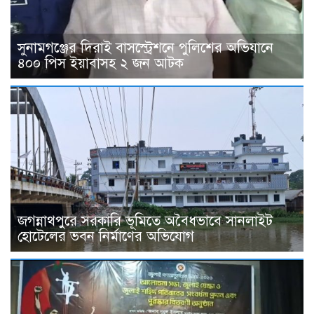
সুনামগঞ্জের দিরাই বাসস্ট্রেশনে পুলিশের অভিযানে
৪০০ পিস ইয়াবাসহ ২ জন আটক
জগন্নাথপুরে সরকারি ভূমিতে অবৈধভাবে সানলাইট
হোটেলের ভবন নির্মাণের অভিযোগ