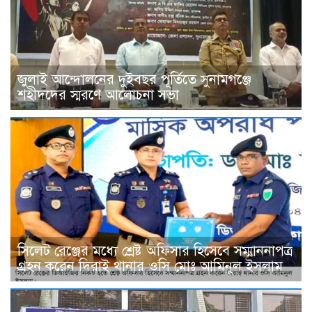
জুলাই আন্দোলনের দুইবছর পূর্তিতে সুনামগঞ্জে
শহীদদের স্মরণে আলোচনা সভা
সিলেট রেঞ্জের মধ্যে শ্রেষ্ট অফিসার হিসেবে সম্মাননাপত্র
গ্রহন করেন দিরাই থানার ওসি মোঃ আমিনুল ইসলাম