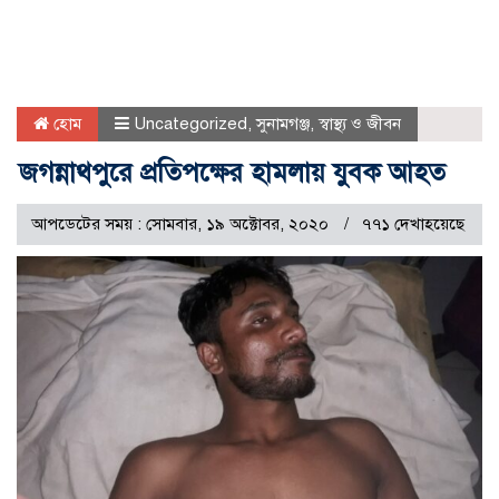
হোম
Uncategorized
,
সুনামগঞ্জ
,
স্বাস্থ্য ও জীবন
জগন্নাথপুরে প্রতিপক্ষের হামলায় যুবক আহত
আপডেটের সময় : সোমবার, ১৯ অক্টোবর, ২০২০
৭৭১ দেখাহয়েছে