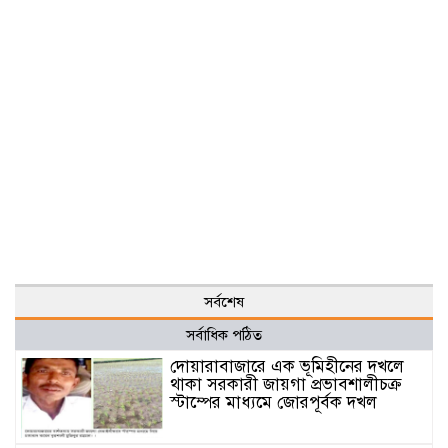
সর্বশেষ
সর্বাধিক পঠিত
দোয়ারাবাজারে এক ভূমিহীনের দখলে
থাকা সরকারী জায়গা প্রভাবশালীচক্র
স্টাম্পের মাধ্যমে জোরপূর্বক দখল