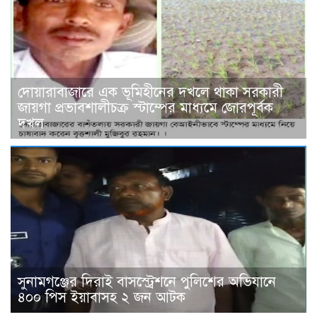
দোয়ারাবাজারে এক ভূমিহীনের দখলে থাকা সরকারী
জায়গা প্রভাবশালীচক্র স্টাম্পের মাধ্যমে জোরপূর্বক
দখল
সুনামগঞ্জের দিরাই বাসস্ট্রেশনে পুলিশের অভিযানে
৪০০ পিস ইয়াবাসহ ২ জন আটক