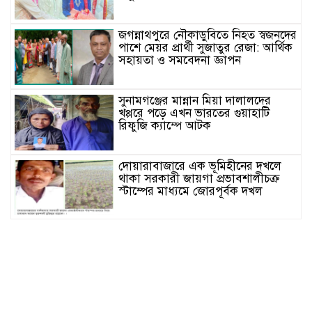
জগন্নাথপুরে নৌকাডুবিতে নিহত স্বজনদের
পাশে মেয়র প্রার্থী সুজাতুর রেজা: আর্থিক
সহায়তা ও সমবেদনা জ্ঞাপন
সুনামগঞ্জের মান্নান মিয়া দালালদের
খপ্পরে পড়ে এখন ভারতের গুয়াহাটি
রিফুজি ক্যাম্পে আটক
দোয়ারাবাজারে এক ভূমিহীনের দখলে
থাকা সরকারী জায়গা প্রভাবশালীচক্র
স্টাম্পের মাধ্যমে জোরপূর্বক দখল
সুনামগঞ্জের দিরাই বাসস্ট্রেশনে পুলিশের
অভিযানে ৪০০ পিস ইয়াবাসহ ২ জন
আটক
জগন্নাথপুরে সরকারি ভূমিতে অবৈধভাবে
সানলাইট হোটেলের ভবন নির্মাণের