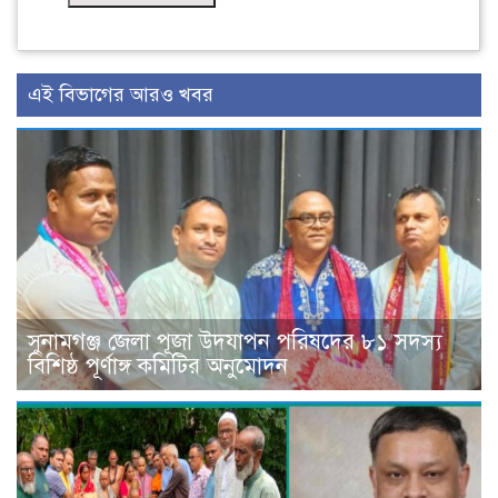
এই বিভাগের আরও খবর
সুনামগঞ্জ জেলা পূজা উদযাপন পরিষদের ৮১ সদস্য
বিশিষ্ঠ পূর্ণাঙ্গ কমিটির অনুমোদন