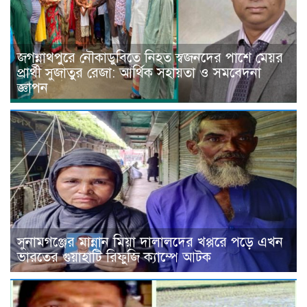
জগন্নাথপুরে নৌকাডুবিতে নিহত স্বজনদের পাশে মেয়র
প্রার্থী সুজাতুর রেজা: আর্থিক সহায়তা ও সমবেদনা
জ্ঞাপন
সুনামগঞ্জের মান্নান মিয়া দালালদের খপ্পরে পড়ে এখন
ভারতের গুয়াহাটি রিফুজি ক্যাম্পে আটক