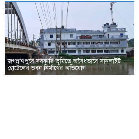
জগন্নাথপুরে সরকারি ভূমিতে অবৈধভাবে সানলাইট
হোটেলের ভবন নির্মাণের অভিযোগ