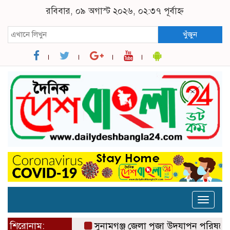
রবিবার, ০৯ অগাস্ট ২০২৬, ০২:৩৭ পূর্বাহ্ন
খুঁজুন
Toggle
naviga
শিরোনাম:
সুনামগঞ্জ জেলা পূজা উদযাপন পরিষদের ৮১ সদস