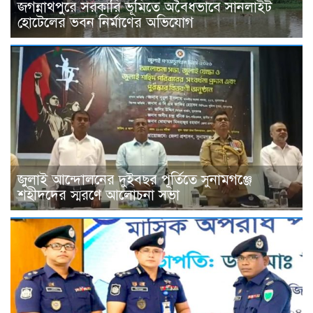
জগন্নাথপুরে সরকারি ভূমিতে অবৈধভাবে সানলাইট
হোটেলের ভবন নির্মাণের অভিযোগ
জুলাই আন্দোলনের দুইবছর পূর্তিতে সুনামগঞ্জে
শহীদদের স্মরণে আলোচনা সভা