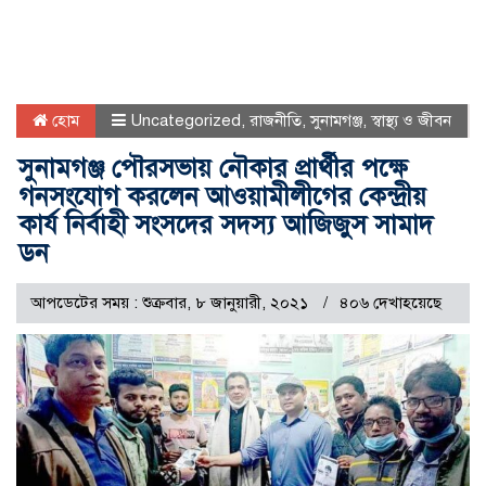
হোম
Uncategorized
,
রাজনীতি
,
সুনামগঞ্জ
,
স্বাস্থ্য ও জীবন
সুনামগঞ্জ পৌরসভায় নৌকার প্রার্থীর পক্ষে
গনসংযোগ করলেন আওয়ামীলীগের কেন্দ্রীয়
কার্য নির্বাহী সংসদের সদস্য আজিজুস সামাদ
ডন
আপডেটের সময় : শুক্রবার, ৮ জানুয়ারী, ২০২১
৪০৬ দেখাহয়েছে