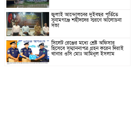
জুলাই আন্দোলনের দুইবছর পূর্তিতে
সুনামগঞ্জে শহীদদের স্মরণে আলোচনা
সভা
সিলেট রেঞ্জের মধ্যে শ্রেষ্ট অফিসার
হিসেবে সম্মাননাপত্র গ্রহন করেন দিরাই
থানার ওসি মোঃ আমিনুল ইসলাম
সুনামগঞ্জে উপজেলা পরিষদের
সম্প্রসারিত প্রশাসনিক ভবণের উদ্বোধন
করেন সংসদ সদস্য এড. নুরুল ইসলাম
সিলেটে প্রধানমন্ত্রী তারেক রহমানকে
নিয়ে এনসিপির নাসীরুদ্দীন ও সার্জিসের
কটুক্তির প্রতিবাদে সুনামগঞ্জের বিক্ষোভ
মিছিল ও প্রতিবাদ সভা
জগন্নাথপুরে ধর্মীয় অনুষ্ঠান থেকে বাড়ি
ফেরার পথে হাওরে নৌকা ডুবে ৪জন