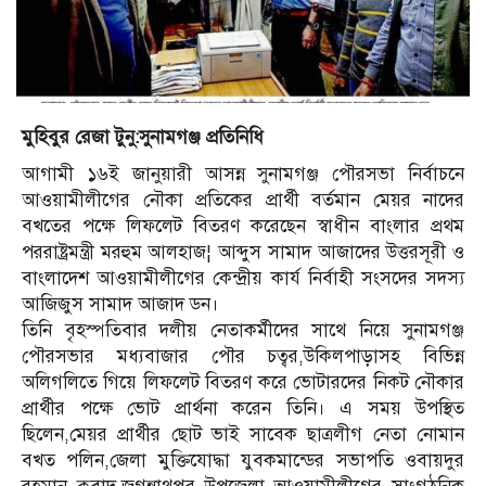
মুহিবুর রেজা টুনু:সুনামগঞ্জ প্রতিনিধি
আগামী ১৬ই জানুয়ারী আসন্ন সুনামগঞ্জ পৌরসভা নির্বাচনে
আওয়ামীলীগের নৌকা প্রতিকের প্রার্থী বর্তমান মেয়র নাদের
বখতের পক্ষে লিফলেট বিতরণ করেছেন স্বাধীন বাংলার প্রথম
পররাষ্ট্রমন্ত্রী মরহুম আলহাজ¦ আব্দুস সামাদ আজাদের উত্তরসূরী ও
বাংলাদেশ আওয়ামীলীগের কেন্দ্রীয় কার্য নির্বাহী সংসদের সদস্য
আজিজুস সামাদ আজাদ ডন।
তিনি বৃহস্পতিবার দলীয় নেতাকর্মীদের সাথে নিয়ে সুনামগঞ্জ
পৌরসভার মধ্যবাজার পৌর চত্বর,উকিলপাড়াসহ বিভিন্ন
অলিগলিতে গিয়ে লিফলেট বিতরণ করে ভোটারদের নিকট নৌকার
প্রার্থীর পক্ষে ভোট প্রার্থনা করেন তিনি। এ সময় উপস্থিত
ছিলেন,মেয়র প্রার্থীর ছোট ভাই সাবেক ছাত্রলীগ নেতা নোমান
বখত পলিন,জেলা মুক্তিযোদ্ধা যুবকমান্ডের সভাপতি ওবায়দুর