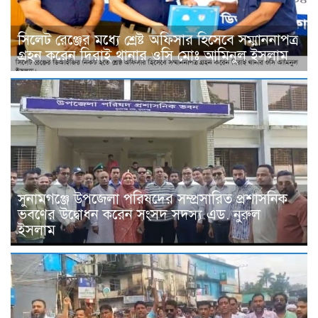
সিলেট রেঞ্জের মধ্যে শ্রেষ্ট অফিসার হিসেবে সম্মাননাপত্র
গ্রহন করেন দিরাই থানার ওসি মোঃ আমিনুল ইসলাম
সুনামগঞ্জে উপজেলা পরিষদের সম্প্রসারিত প্রশাসনিক
ভবণের উদ্বোধন করেন সংসদ সদস্য এড. নুরুল
ইসলাম