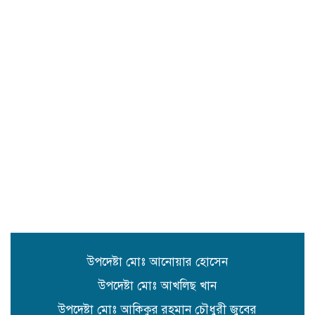
নিখোঁজ,১ জনের লাশ উদ্ধার।
জগন্নাথপুরে জাকজমকপূর্ণ আয়োজনে
প্রেসক্লাবের ৪৩তম প্রতিষ্ঠাবার্ষিকী
উদযাপন।
বাড়ি জগন্নাথপুর ৫নং ওয়ার্ডে ডুকল শাহ
মাজারের রাস্তার সিসি ঢালাই কাজের শুভ
উদ্বোধন
জাহাঙ্গীরনগরে মানবিক দৃষ্টান্ত: ৩০
শিক্ষার্থীর ৬ মাসের স্কুলের বেতন দিলেন
ইউপি সদস্য আলমাছ উদ্দিন শিপু
উপদেষ্টা মোঃ আনোয়ার হোসেন
উপদেষ্টা মোঃ আখলিছ খান
উপদেষ্টা মোঃ আকিকুর রহমান চৌধুরী জুবের