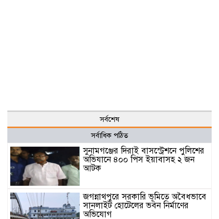
সর্বশেষ
সর্বাধিক পঠিত
সুনামগঞ্জের দিরাই বাসস্ট্রেশনে পুলিশের
অভিযানে ৪০০ পিস ইয়াবাসহ ২ জন
আটক
জগন্নাথপুরে সরকারি ভূমিতে অবৈধভাবে
সানলাইট হোটেলের ভবন নির্মাণের
অভিযোগ