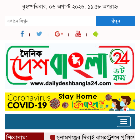
বৃহস্পতিবার, ০৬ অগাস্ট ২০২৬, ১১:৫৮ অপরাহ্ন
খুঁজুন
Toggle
naviga
শিরোনাম:
সুনামগঞ্জের দিরাই বাসস্ট্রেশনে পুলিশের 