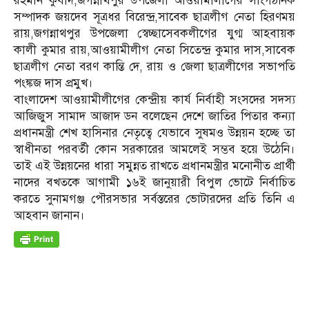
রহমান কুবাদ,জগন্নাথপুর উপজেলা আওয়ামীলীগের সাংগঠনিক
সম্পাদক জয়দেব সূত্রধর বিরেন্দ্র,সাবেক ছাত্রলীগ নেতা হিরণময়
রায়,জগন্নাথপুর উপজেলা স্বেচ্ছাসেবকলীগের যুগ্ম আহবায়ক
কালী কুমার রায়,আওয়ামীলীগ নেতা সিতেন্দ্র কুমার দাস,সাবেক
ছাত্রলীগ নেতা বরণ কান্তি দে, রায় ও জেলা ছাত্রলীগের সভাপতি
পংঙ্কজ দাস প্রমুখ।
বাংলাদেশ আওয়ামীলীগের কেন্দ্রীয় কার্য নির্বাহী সংসদের সদস্য
আজিজুস সামাদ আজাদ ডন বলেছেন দেশে জাতির পিতার কন্যা
প্রধানমন্ত্রী শেখ হাসিনার নেতৃত্বে যেভাবে সুষমও উন্নয়ন হচ্ছে তা
স্বাধীনতা পরবর্তী কোন সরকারের আমলেই সম্ভব হয়ে উঠেনি।
তাই এই উন্নয়নের ধারা সমুন্নত রাখতে প্রধানমন্ত্রীর মনোনীত প্রার্থী
নাদের বখতকে আগামী ১৬ই জানুয়ারী বিপুল ভোটে নির্বাচিত
করতে সুনামগঞ্জ পৌরসভার সর্বস্তরের ভোটারদের প্রতি তিনি এ
আহবান জানান।