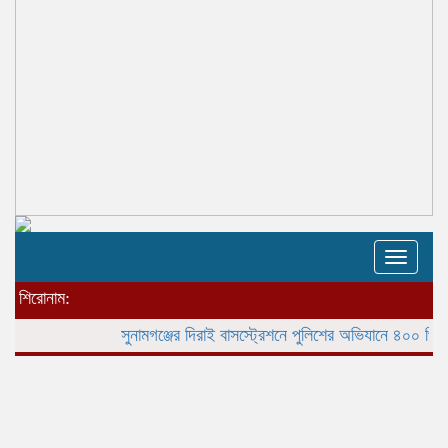
Toggle
naviga
শিরোনাম:
সুনামগঞ্জের দিরাই বাসস্ট্রেশনে পুলিশের অভিযানে ৪০০ পিস ইয়