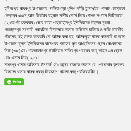
হবিগঞ্জের মাধবপুর উপজেলার তেলিয়াপাড়া পুলিশ ফাঁড়ি ইন্সপেক্টর গোলাম মোস্তফা
নেতৃত্বে এএস,আই জিয়াউর রহমান সঈীয় ফোর্স নিয়ে গোপন সংবাদে ভিত্তিতে
(২৭আগষ্ট শুক্রবার) ভোর রাতে শাহজাহানপুর ইউনিয়নের উত্তর সুরমা
পরমানন্দপুর সরকারী প্রাথমিক বিদ্যালয়ে সামনে অভিযান চালিয়ে ৪কেজি ভারতীয়
গাঁজাসহ দুই মাদক কারবারি কে আটক করা হয়, আটককৃত মাদক কারবারি রা হলো
উপজেলা বুল্লা ইউনিয়নের বানেশ্বর গ্রামের মৃত আঃহাসিমের ছেলে মোঃকাসেম
মিয়া (৩৫)এবং শাহজাহানপুর ইউনিয়নে নাজিরপুর গ্রামের আবু সাইদ এর ছেলে
মোঃ এনাম মিয়া( ২৫)।
মাধবপুর থানার অফিসার ইনচার্জ মোঃ আব্দুর রাজ্জাক জানান যে, গ্রেফতার কৃতদের
বিরুদ্ধে থানায় মাদক দ্রব্য নিয়ন্ত্রণে মামলা রুজু প্রক্রিয়াধীন।