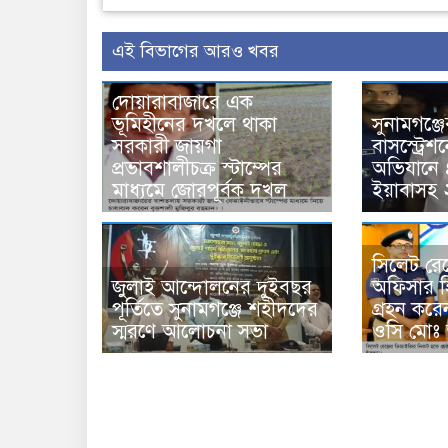
এই বিভাগের আরও খবর
দোয়ারাবাজারে এক
ভূমিহীনের দখলে থাকা
সুনামগঞ্জ
সরকারী জায়গা
বাসস্ট্রেশ
প্রভাবশালীচক্র স্টাম্পের
অভিযানে 
মাধ্যমে জোরপূর্বক দখল
ইয়াবাসহ
সিলেট রেঞ্জ
জুলাই আন্দোলনের দুইবছর
অফিসার হি
পূর্তিতে সুনামগঞ্জে শহীদদের
গ্রহন করে
স্মরণে আলোচনা সভা
ওসি মোঃ