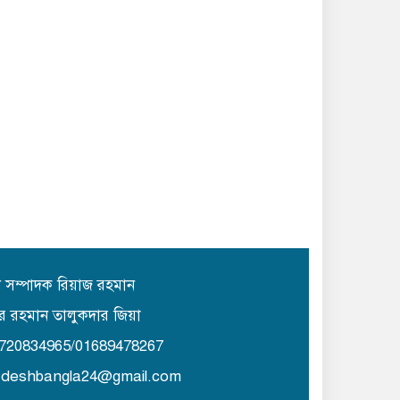
ান সম্পাদক রিয়াজ রহমান
র রহমান তালুকদার জিয়া
1720834965/01689478267
lydeshbangla24@gmail.com