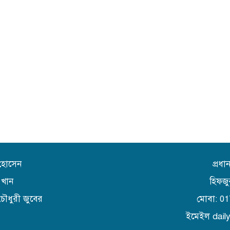
 হোসেন
প্রধ
 খান
হিফজু
চৌধুরী জুবের
মোবা: 0
ইমেইল dai