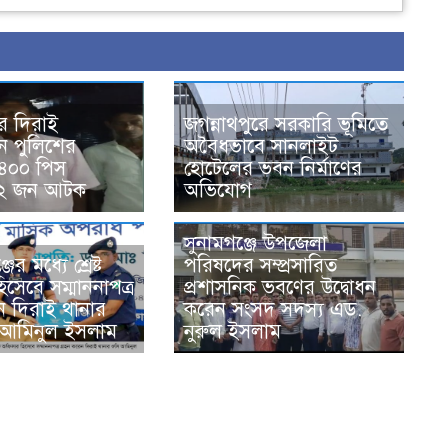
ের দিরাই
জগন্নাথপুরে সরকারি ভূমিতে
নে পুলিশের
অবৈধভাবে সানলাইট
৪০০ পিস
হোটেলের ভবন নির্মাণের
 ২ জন আটক
অভিযোগ
সুনামগঞ্জে উপজেলা
ের মধ্যে শ্রেষ্ট
পরিষদের সম্প্রসারিত
সেবে সম্মাননাপত্র
প্রশাসনিক ভবণের উদ্বোধন
ন দিরাই থানার
করেন সংসদ সদস্য এড.
 আমিনুল ইসলাম
নুরুল ইসলাম