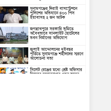
সুনামগঞ্জের দিরাই বাসস্ট্রেশনে
পুলিশের অভিযানে ৪০০ পিস
ইয়াবাসহ ২ জন আটক
জগন্নাথপুরে সরকারি ভূমিতে
অবৈধভাবে সানলাইট হোটেলের
ভবন নির্মাণের অভিযোগ
জুলাই আন্দোলনের দুইবছর
পূর্তিতে সুনামগঞ্জে শহীদদের স্মরণে
আলোচনা সভা
সিলেট রেঞ্জের মধ্যে শ্রেষ্ট অফিসার
হিসেবে সম্মাননাপত্র গ্রহন করেন
দিরাই থানার ওসি মোঃ আমিনুল
ইসলাম
সুনামগঞ্জে উপজেলা পরিষদের
সম্প্রসারিত প্রশাসনিক ভবণের
উদ্বোধন করেন সংসদ সদস্য এড.
নুরুল ইসলাম