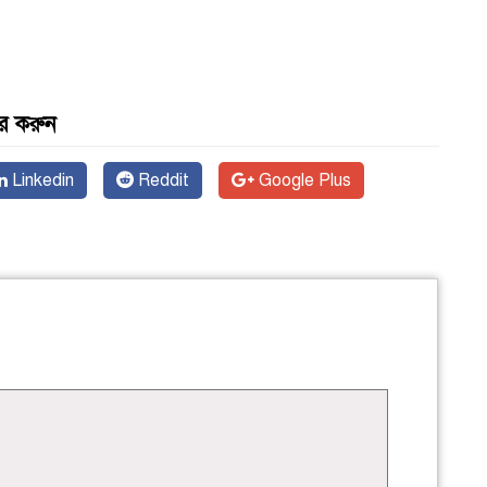
র করুন
Linkedin
Reddit
Google Plus