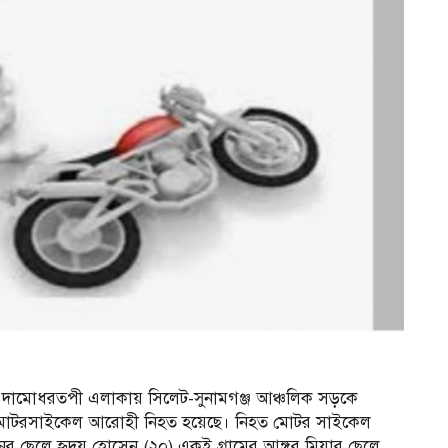
নের দামোধরতপী এলাকায় সিলেট-সুনামগঞ্জ আঞ্চলিক সড়কে
িন মোটরসাইকেল আরোহী নিহত হয়েছে। নিহত মোটর সাইকেল
র ছেলে হৃদয় হোসেন (২০) একই গ্রামের আঙ্গুর মিয়ার ছেলে