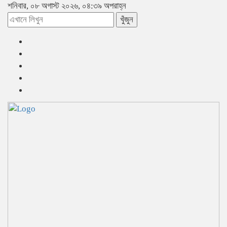
শনিবার, ০৮ অগাস্ট ২০২৬, ০৪:৩৯ অপরাহ্ন
খুঁজুন