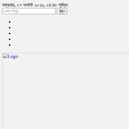
শুক্রবার, ০৭ অগাস্ট ২০২৬, ০৪:৪৮ পূর্বাহ্ন
খুঁজুন