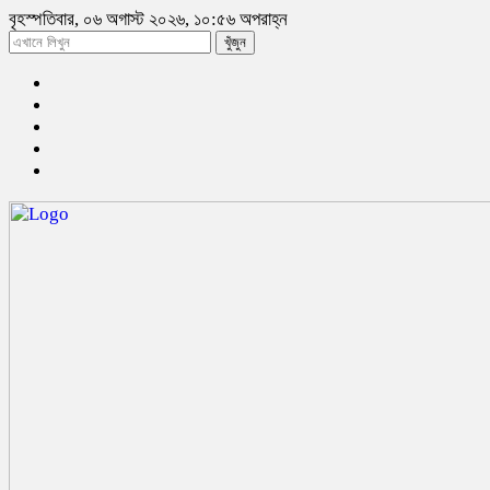
বৃহস্পতিবার, ০৬ অগাস্ট ২০২৬, ১০:৫৬ অপরাহ্ন
খুঁজুন