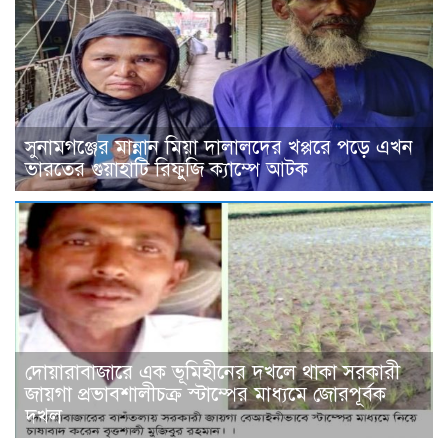
সুনামগঞ্জের মান্নান মিয়া দালালদের খপ্পরে পড়ে এখন
ভারতের গুয়াহাটি রিফুজি ক্যাম্পে আটক
দোয়ারাবাজারে এক ভূমিহীনের দখলে থাকা সরকারী
জায়গা প্রভাবশালীচক্র স্টাম্পের মাধ্যমে জোরপূর্বক
দখল