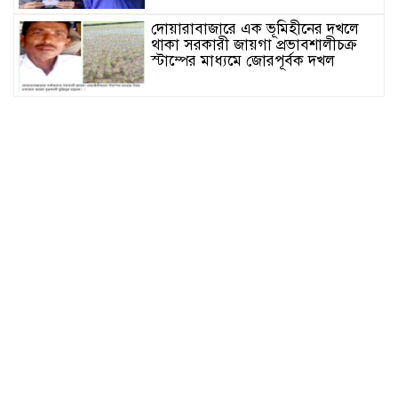
দোয়ারাবাজারে এক ভূমিহীনের দখলে
থাকা সরকারী জায়গা প্রভাবশালীচক্র
স্টাম্পের মাধ্যমে জোরপূর্বক দখল
সুনামগঞ্জের দিরাই বাসস্ট্রেশনে পুলিশের
অভিযানে ৪০০ পিস ইয়াবাসহ ২ জন
আটক
জগন্নাথপুরে সরকারি ভূমিতে অবৈধভাবে
সানলাইট হোটেলের ভবন নির্মাণের
অভিযোগ
জুলাই আন্দোলনের দুইবছর পূর্তিতে
সুনামগঞ্জে শহীদদের স্মরণে আলোচনা
সভা
সিলেট রেঞ্জের মধ্যে শ্রেষ্ট অফিসার
হিসেবে সম্মাননাপত্র গ্রহন করেন দিরাই
থানার ওসি মোঃ আমিনুল ইসলাম