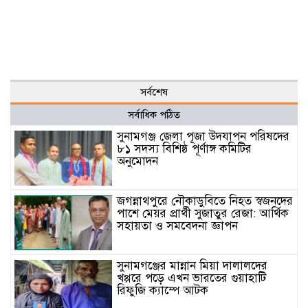
সর্বশেষ
সর্বাধিক পঠিত
সুনামগঞ্জ জেলা পূজা উদযাপন পরিষদের
৮১ সদস্য বিশিষ্ঠ পূর্ণাঙ্গ কমিটির
অনুমোদন
জগন্নাথপুরে নৌকাডুবিতে নিহত স্বজনদের
পাশে মেয়র প্রার্থী সুজাতুর রেজা: আর্থিক
সহায়তা ও সমবেদনা জ্ঞাপন
সুনামগঞ্জের মান্নান মিয়া দালালদের
খপ্পরে পড়ে এখন ভারতের গুয়াহাটি
রিফুজি ক্যাম্পে আটক