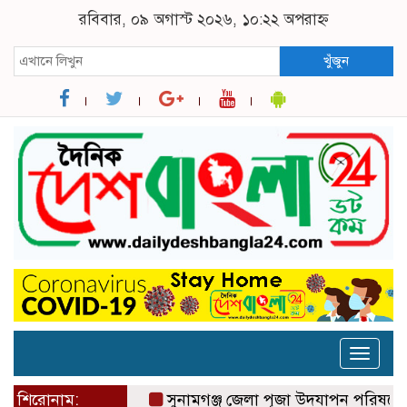
রবিবার, ০৯ অগাস্ট ২০২৬, ১০:২২ অপরাহ্ন
খুঁজুন
Toggle
naviga
শিরোনাম:
সুনামগঞ্জ জেলা পূজা উদযাপন পরিষদের ৮১ সদস