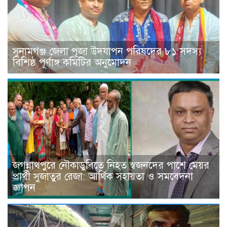
সুনামগঞ্জ জেলা পূজা উদযাপন পরিষদের ৮১ সদস্য
বিশিষ্ঠ পূর্ণাঙ্গ কমিটির অনুমোদন
জগন্নাথপুরে নৌকাডুবিতে নিহত স্বজনদের পাশে মেয়র
প্রার্থী সুজাতুর রেজা: আর্থিক সহায়তা ও সমবেদনা
জ্ঞাপন