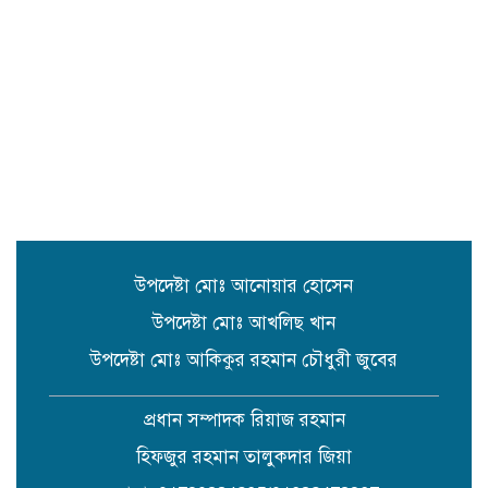
সুনামগঞ্জে উপজেলা পরিষদের
সম্প্রসারিত প্রশাসনিক ভবণের উদ্বোধন
করেন সংসদ সদস্য এড. নুরুল ইসলাম
সিলেটে প্রধানমন্ত্রী তারেক রহমানকে
নিয়ে এনসিপির নাসীরুদ্দীন ও সার্জিসের
কটুক্তির প্রতিবাদে সুনামগঞ্জের বিক্ষোভ
মিছিল ও প্রতিবাদ সভা
উপদেষ্টা মোঃ আনোয়ার হোসেন
উপদেষ্টা মোঃ আখলিছ খান
উপদেষ্টা মোঃ আকিকুর রহমান চৌধুরী জুবের
প্রধান সম্পাদক রিয়াজ রহমান
হিফজুর রহমান তালুকদার জিয়া