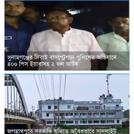
সুনামগঞ্জের দিরাই বাসস্ট্রেশনে পুলিশের অভিযানে
৪০০ পিস ইয়াবাসহ ২ জন আটক
জগন্নাথপুরে সরকারি ভূমিতে অবৈধভাবে সানলাইট