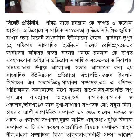
সিলেট প্রতিনিধি:
পবিত্র মাহে রমজান কে স্বাগত ও করোনা
ভাইরাস প্রতিরোধে সামাজিক সচেতনতা বৃদ্ধিতে সম্মিলিত ভুমিকা
রাখার জন্য সিলেট সাংবাদিক ইউনিয়নের বৈঠক। রবিবার দুপুর
১২ ঘঠিকায় সাংবাদিক ইউনিয়ন সিলেট রেজিঃ২৭২৮এর
কার্য্যালয় অফিসস্থ বন্দর বাজার “মাহে রমজান কে স্বাগত
এবং”করোনা ভাইরাস প্রতিরোধ সামাজিক সচেতনতা ও নিরাপত্তা
বিষয়ক”এক উন্মুক্ত আলোচনা সভার আয়োজন করা হয়
সাংবাদিক ইউনিয়নের প্রতিষ্ঠাতা সভাপতি,নজরুল ইসলাম
সিপারের এর সভাপতিত্বে,সাধারণ সম্পাদক,এম এ রশিদের
পরিচালনায় অন্যান্যদের মধ্যে বক্তব্য রাখেন,সহ-সভাপতি অপু
দাস,এম রায়হায়ন আহমদ,অর্থ সম্পাদক,সম্পাদক ও
প্রকাশক,জকিগঞ্জের ডাক যুগ্ম-সাধারণ সম্পাদক মো: সবুজ মিয়া,
হায়দার আলী,সাংগঠনিক সম্পাদক এম জেড খালেদ, দফতর ও
প্রচার ও প্রকাশনা সম্পাদক,নুরুল আমিন খান,তথ্য প্রযুক্তি বিষয়ক
সম্পাদক এ টি এম ফয়ছল,আন্তর্জাতিক বিষয়ক সম্পাদক আহাদ
নীল,মহিলা সম্পাদিকা লিজা তালুকদার,নির্বাহী সদস্য আয়েশা