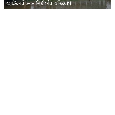
হোটেলের ভবন নির্মাণের অভিযোগ