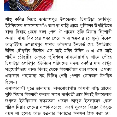
শাহ্ কবির মিয়া:
জগন্নাথপুর উপজেলার চিলাউড়া হলদিপুর
ইউনিয়নের দাসনোয়াগাঁও আলগা বাড়ি গ্রামে পুলিশের উপস্থিতিতে
বাল্য বিবাহ থেকে রক্ষা পেল ঐ গ্রামের সুফি মিয়ার কিশোরী
কন্যা। বাল্য বিবাহের খবর পেয়ে আজ শুক্রবার (৫ জুন) বিকেল
আড়াইটায় জগন্নাথপুর থানার অফিসার ইনচার্জ মো: ইখতিয়ার
উদ্দিন চৌধুরীর নির্দেশে এস আই মনির উদ্দিন ও এ এস আই
শাহীন চৌধুরীর নেতৃত্বে পুলিশদল দাসনোয়াগাঁও গ্রামে পৌছে
চিলাউড়া হলদিপুর ইউনিয়ন পরিষদের সদস্য রনধীর দাস রান্টুর
সহযোগিতায় বাল্য বিবাহ থেকে কিশোরীকে রক্ষা করেন। এসময়
এলাকার গন্যমান্য সহ বিভিন্ন শ্রেনী পেশার লোকজন উপস্থিত
ছিলেন।
এলাকাবাসী সূত্রে জানাযায়, দাসনোয়াগাঁও আলগা বাড়ি গ্রামের
সুফি মিয়ার কিশোরী কন্যার সাথে পার্শ্ববর্তী গ্রাম দিরাই উপজেলার
জগদল ইউনিয়নের কদমতলা গ্রামের তাজুল ইসলামের ছেলে
শরিফ মিয়ার প্রেমের সম্পর্ক রয়েছে। এরই সূত্রধরে বিয়ের উপযুক্ত
বয়স না হলেও আজ শুক্রবার বিবাহের দিনক্ষন ঠিক করা হয়।