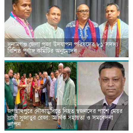
সুনামগঞ্জ জেলা পূজা উদযাপন পরিষদের ৮১ সদস্য
বিশিষ্ঠ পূর্ণাঙ্গ কমিটির অনুমোদন
জগন্নাথপুরে নৌকাডুবিতে নিহত স্বজনদের পাশে মেয়র
প্রার্থী সুজাতুর রেজা: আর্থিক সহায়তা ও সমবেদনা
জ্ঞাপন