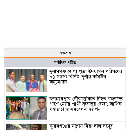
সর্বশেষ
সর্বাধিক পঠিত
সুনামগঞ্জ জেলা পূজা উদযাপন পরিষদের
৮১ সদস্য বিশিষ্ঠ পূর্ণাঙ্গ কমিটির
অনুমোদন
জগন্নাথপুরে নৌকাডুবিতে নিহত স্বজনদের
পাশে মেয়র প্রার্থী সুজাতুর রেজা: আর্থিক
সহায়তা ও সমবেদনা জ্ঞাপন
সুনামগঞ্জের মান্নান মিয়া দালালদের