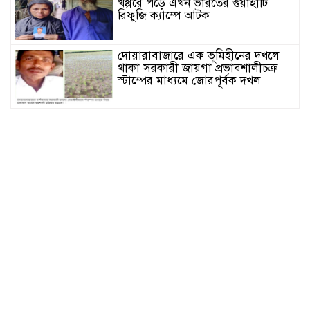
খপ্পরে পড়ে এখন ভারতের গুয়াহাটি
রিফুজি ক্যাম্পে আটক
দোয়ারাবাজারে এক ভূমিহীনের দখলে
থাকা সরকারী জায়গা প্রভাবশালীচক্র
স্টাম্পের মাধ্যমে জোরপূর্বক দখল
সুনামগঞ্জের দিরাই বাসস্ট্রেশনে পুলিশের
অভিযানে ৪০০ পিস ইয়াবাসহ ২ জন
আটক
জগন্নাথপুরে সরকারি ভূমিতে অবৈধভাবে
সানলাইট হোটেলের ভবন নির্মাণের
অভিযোগ
জুলাই আন্দোলনের দুইবছর পূর্তিতে
সুনামগঞ্জে শহীদদের স্মরণে আলোচনা
সভা