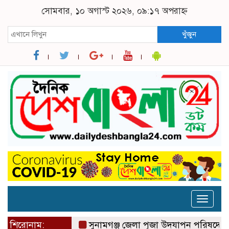
সোমবার, ১০ অগাস্ট ২০২৬, ০৯:১৭ অপরাহ্ন
খুঁজুন
Toggle
naviga
শিরোনাম:
সুনামগঞ্জ জেলা পূজা উদযাপন পরিষদের ৮১ সদস্য