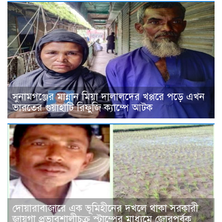
সুনামগঞ্জের মান্নান মিয়া দালালদের খপ্পরে পড়ে এখন
ভারতের গুয়াহাটি রিফুজি ক্যাম্পে আটক
দোয়ারাবাজারে এক ভূমিহীনের দখলে থাকা সরকারী
জায়গা প্রভাবশালীচক্র স্টাম্পের মাধ্যমে জোরপূর্বক