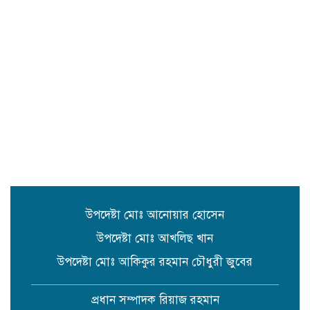
সিলেট রেঞ্জের মধ্যে শ্রেষ্ট অফিসার
হিসেবে সম্মাননাপত্র গ্রহন করেন দিরাই
থানার ওসি মোঃ আমিনুল ইসলাম
সুনামগঞ্জে উপজেলা পরিষদের
সম্প্রসারিত প্রশাসনিক ভবণের উদ্বোধন
করেন সংসদ সদস্য এড. নুরুল ইসলাম
সিলেটে প্রধানমন্ত্রী তারেক রহমানকে
নিয়ে এনসিপির নাসীরুদ্দীন ও সার্জিসের
কটুক্তির প্রতিবাদে সুনামগঞ্জের বিক্ষোভ
মিছিল ও প্রতিবাদ সভা
উপদেষ্টা মোঃ আনোয়ার হোসেন
উপদেষ্টা মোঃ আখলিছ খান
উপদেষ্টা মোঃ আকিকুর রহমান চৌধুরী জুবের
প্রধান সম্পাদক রিয়াজ রহমান