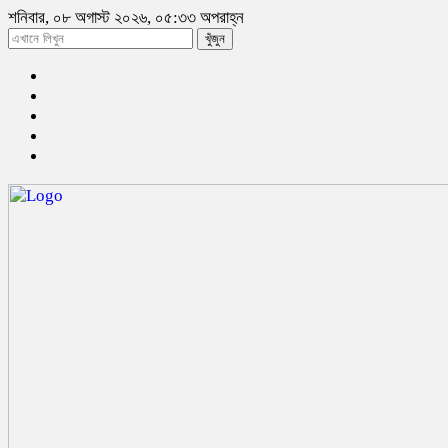
শনিবার, ০৮ অগাস্ট ২০২৬, ০৫:৩৩ অপরাহ্ন
খুঁজুন