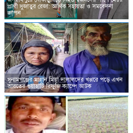
প্রার্থী সুজাতুর রেজা: আর্থিক সহায়তা ও সমবেদনা
জ্ঞাপন
সুনামগঞ্জের মান্নান মিয়া দালালদের খপ্পরে পড়ে এখন
ভারতের গুয়াহাটি রিফুজি ক্যাম্পে আটক