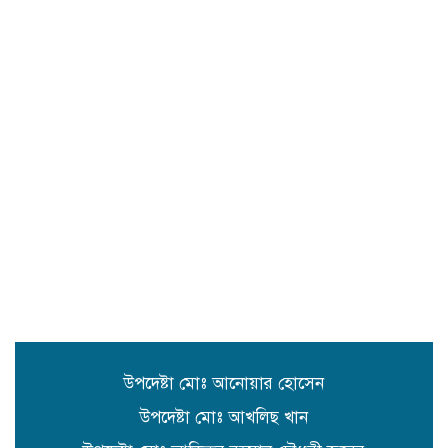
সুনামগঞ্জে শহীদদের স্মরণে আলোচনা
সভা
সিলেট রেঞ্জের মধ্যে শ্রেষ্ট অফিসার
হিসেবে সম্মাননাপত্র গ্রহন করেন দিরাই
থানার ওসি মোঃ আমিনুল ইসলাম
সুনামগঞ্জে উপজেলা পরিষদের
সম্প্রসারিত প্রশাসনিক ভবণের উদ্বোধন
করেন সংসদ সদস্য এড. নুরুল ইসলাম
সিলেটে প্রধানমন্ত্রী তারেক রহমানকে
নিয়ে এনসিপির নাসীরুদ্দীন ও সার্জিসের
কটুক্তির প্রতিবাদে সুনামগঞ্জের বিক্ষোভ
মিছিল ও প্রতিবাদ সভা
উপদেষ্টা মোঃ আনোয়ার হোসেন
উপদেষ্টা মোঃ আখলিছ খান