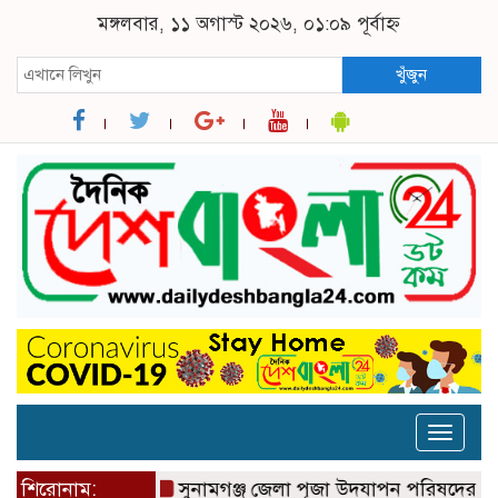
মঙ্গলবার, ১১ অগাস্ট ২০২৬, ০১:০৯ পূর্বাহ্ন
খুঁজুন
Toggle
naviga
শিরোনাম:
সুনামগঞ্জ জেলা পূজা উদযাপন পরিষদের ৮১ সদস্য ব