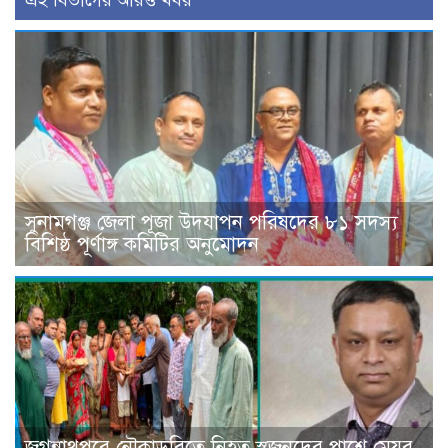
সুনামগঞ্জ জেলা পূজা উদযাপন পরিষদের ৮১ সদস্য
বিশিষ্ঠ পূর্ণাঙ্গ কমিটির অনুমোদন
জগন্নাথপুরে নৌকাডুবিতে নিহত স্বজনদের পাশে মেয়র