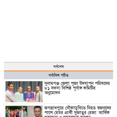
সর্বশেষ
সর্বাধিক পঠিত
সুনামগঞ্জ জেলা পূজা উদযাপন পরিষদের
৮১ সদস্য বিশিষ্ঠ পূর্ণাঙ্গ কমিটির
অনুমোদন
জগন্নাথপুরে নৌকাডুবিতে নিহত স্বজনদের
পাশে মেয়র প্রার্থী সুজাতুর রেজা: আর্থিক