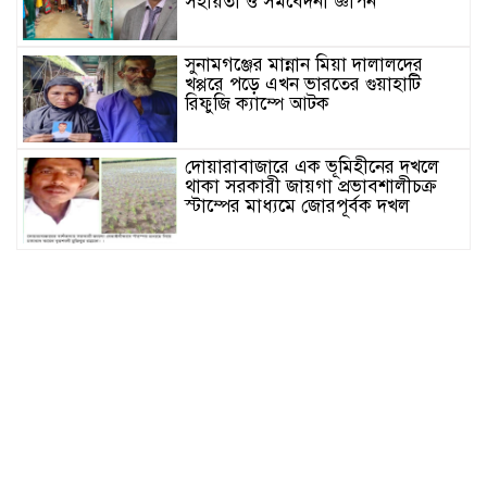
সহায়তা ও সমবেদনা জ্ঞাপন
সুনামগঞ্জের মান্নান মিয়া দালালদের
খপ্পরে পড়ে এখন ভারতের গুয়াহাটি
রিফুজি ক্যাম্পে আটক
দোয়ারাবাজারে এক ভূমিহীনের দখলে
থাকা সরকারী জায়গা প্রভাবশালীচক্র
স্টাম্পের মাধ্যমে জোরপূর্বক দখল
সুনামগঞ্জের দিরাই বাসস্ট্রেশনে পুলিশের
অভিযানে ৪০০ পিস ইয়াবাসহ ২ জন
আটক
জগন্নাথপুরে সরকারি ভূমিতে অবৈধভাবে
সানলাইট হোটেলের ভবন নির্মাণের
অভিযোগ
জুলাই আন্দোলনের দুইবছর পূর্তিতে