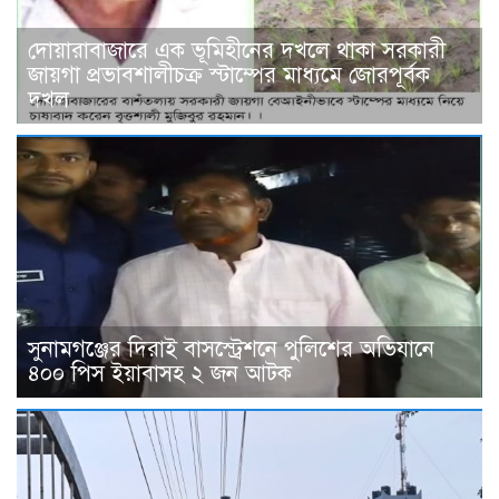
দোয়ারাবাজারে এক ভূমিহীনের দখলে থাকা সরকারী
জায়গা প্রভাবশালীচক্র স্টাম্পের মাধ্যমে জোরপূর্বক
দখল
সুনামগঞ্জের দিরাই বাসস্ট্রেশনে পুলিশের অভিযানে
৪০০ পিস ইয়াবাসহ ২ জন আটক