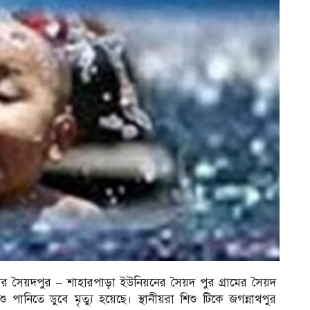
লার সৈয়দপুর – শাহারপাড়া ইউনিয়নের সৈয়দ পুর গ্রামের সৈয়দ
ানিতে ডুবে মৃত্যু হয়েছে। স্থানীয়রা শিশু টিকে জগন্নাথপুর