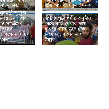
সুনামগঞ্জে শহীদদের
গ্রহন করেন দিরাই থানার
লোচনা সভা
ওসি মোঃ আমিনুল ইসলাম
ধানমন্ত্রী তারেক
নিয়ে এনসিপির
জগন্নাথপুরে ধর্মীয় অনুষ্ঠান
ন ও সার্জিসের
থেকে বাড়ি ফেরার পথে
্রতিবাদে
হাওরে নৌকা ডুবে ৪জন
ের বিক্ষোভ মিছিল
নিখোঁজ,১ জনের লাশ
দ সভা
উদ্ধার।