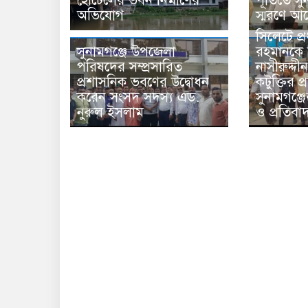
হোটেলের ভবন নির্মাণের
পূর্তিতে 
অভিযোগ
স্মরণে আ
সিলেটে প্র
সুনামগঞ্জে উপজেলা
রহমানকে 
পরিষদের সম্প্রসারিত
নাসীরুদ্দী
প্রশাসনিক ভবণের উদ্বোধন
কটুক্তির প
করেন সংসদ সদস্য এড.
সুনামগঞ্জ
নুরুল ইসলাম
ও প্রতিবা