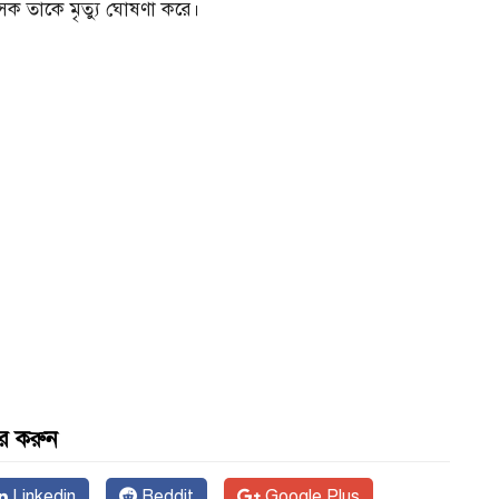
িৎসক তাকে মৃত্যু ঘোষণা করে।
র করুন
Linkedin
Reddit
Google Plus