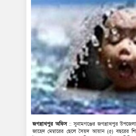
জগন্নাথপুর অফিস
:: সুনামগঞ্জের জগন্নাথপুর উপজে
জাহেদ মেম্বারের ছেলে সৈয়দ আয়ান (৫) বছরের শিশু প