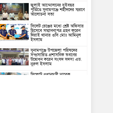
জুলাই আন্দোলনের দুইবছর
পূর্তিতে সুনামগঞ্জে শহীদদের স্মরণে
আলোচনা সভা
সিলেট রেঞ্জের মধ্যে শ্রেষ্ট অফিসার
হিসেবে সম্মাননাপত্র গ্রহন করেন
দিরাই থানার ওসি মোঃ আমিনুল
ইসলাম
সুনামগঞ্জে উপজেলা পরিষদের
সম্প্রসারিত প্রশাসনিক ভবণের
উদ্বোধন করেন সংসদ সদস্য এড.
নুরুল ইসলাম
সিলেটে প্রধানমন্ত্রী তারেক
রহমানকে নিয়ে এনসিপির
নাসীরুদ্দীন ও সার্জিসের কটুক্তির
প্রতিবাদে সুনামগঞ্জের বিক্ষোভ
মিছিল ও প্রতিবাদ সভা
জগন্নাথপুরে ধর্মীয় অনুষ্ঠান থেকে
বাড়ি ফেরার পথে হাওরে নৌকা
ডুবে ৪জন নিখোঁজ,১ জনের লাশ