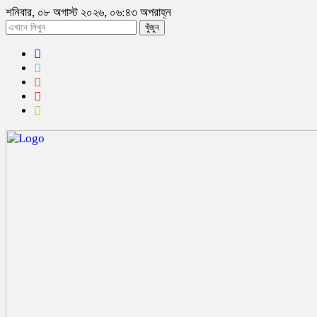
শনিবার, ০৮ অগাস্ট ২০২৬, ০৬:৪৩ অপরাহ্ন
খুঁজুন