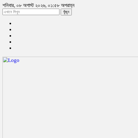
শনিবার, ০৮ অগাস্ট ২০২৬, ০১:৫৮ অপরাহ্ন
খুঁজুন