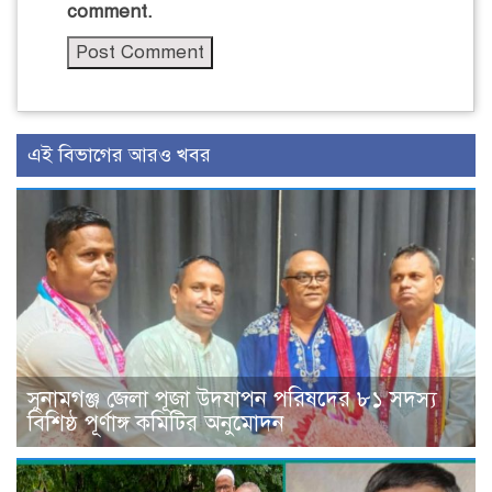
comment.
এই বিভাগের আরও খবর
সুনামগঞ্জ জেলা পূজা উদযাপন পরিষদের ৮১ সদস্য
বিশিষ্ঠ পূর্ণাঙ্গ কমিটির অনুমোদন