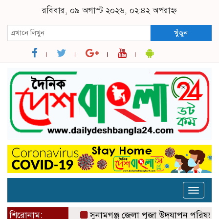
রবিবার, ০৯ অগাস্ট ২০২৬, ০২:৪২ অপরাহ্ন
খুঁজুন
Toggle
naviga
শিরোনাম:
সুনামগঞ্জ জেলা পূজা উদযাপন পরিষদের ৮১ সদস