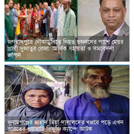
জগন্নাথপুরে নৌকাডুবিতে নিহত স্বজনদের পাশে মেয়র
প্রার্থী সুজাতুর রেজা: আর্থিক সহায়তা ও সমবেদনা
জ্ঞাপন
সুনামগঞ্জের মান্নান মিয়া দালালদের খপ্পরে পড়ে এখন
ভারতের গুয়াহাটি রিফুজি ক্যাম্পে আটক