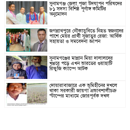
সুনামগঞ্জ জেলা পূজা উদযাপন পরিষদের
৮১ সদস্য বিশিষ্ঠ পূর্ণাঙ্গ কমিটির
অনুমোদন
জগন্নাথপুরে নৌকাডুবিতে নিহত স্বজনদের
পাশে মেয়র প্রার্থী সুজাতুর রেজা: আর্থিক
সহায়তা ও সমবেদনা জ্ঞাপন
সুনামগঞ্জের মান্নান মিয়া দালালদের
খপ্পরে পড়ে এখন ভারতের গুয়াহাটি
রিফুজি ক্যাম্পে আটক
দোয়ারাবাজারে এক ভূমিহীনের দখলে
থাকা সরকারী জায়গা প্রভাবশালীচক্র
স্টাম্পের মাধ্যমে জোরপূর্বক দখল
সুনামগঞ্জের দিরাই বাসস্ট্রেশনে পুলিশের
অভিযানে ৪০০ পিস ইয়াবাসহ ২ জন
আটক