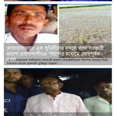
দোয়ারাবাজারে এক ভূমিহীনের দখলে থাকা সরকারী
জায়গা প্রভাবশালীচক্র স্টাম্পের মাধ্যমে জোরপূর্বক
দখল