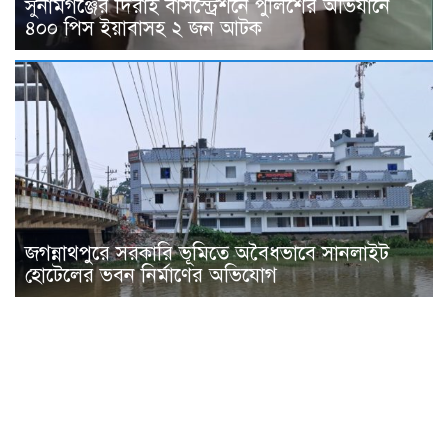
সুনামগঞ্জের দিরাই বাসস্ট্রেশনে পুলিশের অভিযানে
৪০০ পিস ইয়াবাসহ ২ জন আটক
জগন্নাথপুরে সরকারি ভূমিতে অবৈধভাবে সানলাইট
হোটেলের ভবন নির্মাণের অভিযোগ