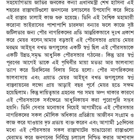
সহযোগিতায় জাতির জনকের কন্যা প্রধানমন্ত্রী শেখ হাসিনা এই
শহরের রাস্তাঘাটগুলো জনগনের চলাচলের উপযোগি করে দিতে
এই রাস্তার ঢালাই কাজ শুরু হয়েছে। তিনি এই বৈশ্বিক মহামারী
করোনা ভাইরাসের পাশাপাশি চারদফা বন্যার ফলে কাজে সৃষ্ট
জটিলতার জন্য পৌর নাগরিকদের প্রতি আন্তরিকভাবে দুঃখ প্রকাশ
করে মেয়র বলেন,আমার বড়ভাই এই পৌরসভার প্রয়াত মেয়র
মরহুম আইয়ূব বখত জগলুলের একটি স্বপ্নঁ ছিল এই পৌরসভাকে
একটি উন্নত,সমৃদ্ধ আধুনিক পৌরসভার গঠনের। কিন্তু তার স্বপ্নঁ
পূরণের আগেই তাকে এই পৃথিবীর মায়া মততা আর ভালবাসা
ত্যাগ করে চিরদিনের বিদায় নিতে হলো। পৌর নাগরিকদের
ভালবাসায় এবং প্রয়াত মেয়র আইয়ূব বখত জগলুলের স্বপ্নঁ
বাস্তবায়নের লক্ষ্যে প্রায় আড়াই বছর পূর্বে মেয়র হতে সক্ষম
হয়েছিলাম। কিন্তু দায়িত্বভার গ্রহনের পর সময় অল্প থাকার কারণে
এই পৌরসভাকে সর্বক্ষেত্রে আধুনিকায়ন করা পুরোপুরি সম্ভব
হয়নি। তিনি সেবার মনোভাব নিয়েই আগামীতে এই পৌরসভার
নাগরিকদের সকল মৌলিক অধিকার প্রতিষ্ঠায় আজীবন সংগ্রাম ও
কাজ করে যাওয়ার দৃঢ প্রত্যয় ব্যক্ত করেন এবং আগামী ১৫দিনের
মধ্যে এই পৌরসভার সকল রাস্তাঘাটের ভাঙাচোরা রাস্তাগুলো
মেরামত করে জনগনের নির্বিঘ্নে চলাচল নিশ্চিত করার আশাবাদ