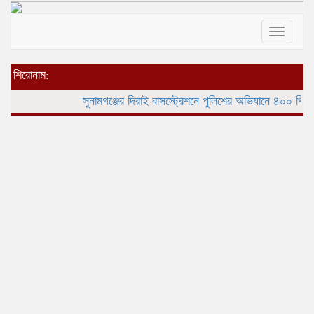
Toggle
navigat
শিরোনাম:
সুনামগঞ্জের দিরাই বাসস্ট্রেশনে পুলিশের অভিযানে ৪০০ পিস ইয়া