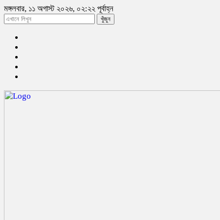
মঙ্গলবার, ১১ অগাস্ট ২০২৬, ০২:২২ পূর্বাহ্ন
খুঁজুন