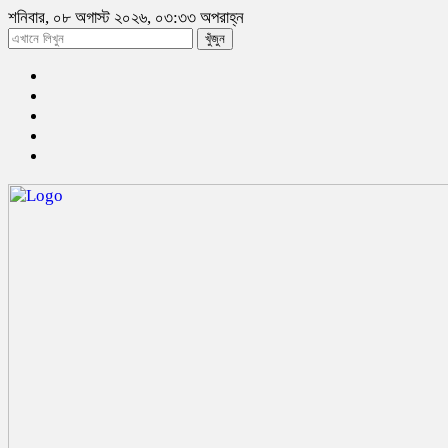
শনিবার, ০৮ অগাস্ট ২০২৬, ০৩:৩৩ অপরাহ্ন
খুঁজুন