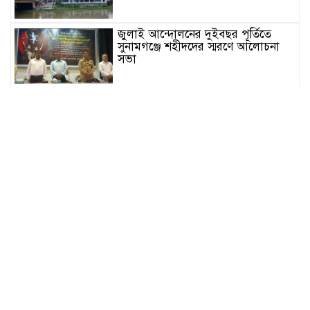
জুলাই আন্দোলনের দুইবছর পূর্তিতে
সুনামগঞ্জে শহীদদের স্মরণে আলোচনা
সভা
সিলেট রেঞ্জের মধ্যে শ্রেষ্ট অফিসার
হিসেবে সম্মাননাপত্র গ্রহন করেন দিরাই
থানার ওসি মোঃ আমিনুল ইসলাম
সুনামগঞ্জে উপজেলা পরিষদের
সম্প্রসারিত প্রশাসনিক ভবণের উদ্বোধন
করেন সংসদ সদস্য এড. নুরুল ইসলাম
সিলেটে প্রধানমন্ত্রী তারেক রহমানকে
নিয়ে এনসিপির নাসীরুদ্দীন ও সার্জিসের
কটুক্তির প্রতিবাদে সুনামগঞ্জের বিক্ষোভ
মিছিল ও প্রতিবাদ সভা
জগন্নাথপুরে ধর্মীয় অনুষ্ঠান থেকে বাড়ি
ফেরার পথে হাওরে নৌকা ডুবে ৪জন