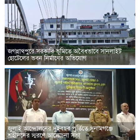
জগন্নাথপুরে সরকারি ভূমিতে অবৈধভাবে সানলাইট
হোটেলের ভবন নির্মাণের অভিযোগ
জুলাই আন্দোলনের দুইবছর পূর্তিতে সুনামগঞ্জে
শহীদদের স্মরণে আলোচনা সভা