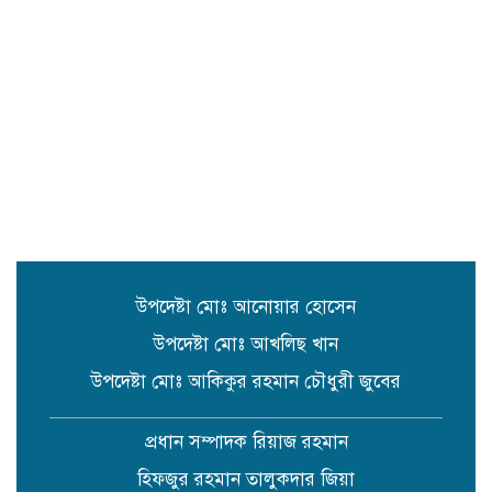
নিখোঁজ,১ জনের লাশ উদ্ধার।
জগন্নাথপুরে জাকজমকপূর্ণ আয়োজনে
প্রেসক্লাবের ৪৩তম প্রতিষ্ঠাবার্ষিকী
উদযাপন।
বাড়ি জগন্নাথপুর ৫নং ওয়ার্ডে ডুকল শাহ
মাজারের রাস্তার সিসি ঢালাই কাজের শুভ
উদ্বোধন
উপদেষ্টা মোঃ আনোয়ার হোসেন
উপদেষ্টা মোঃ আখলিছ খান
উপদেষ্টা মোঃ আকিকুর রহমান চৌধুরী জুবের
প্রধান সম্পাদক রিয়াজ রহমান
হিফজুর রহমান তালুকদার জিয়া