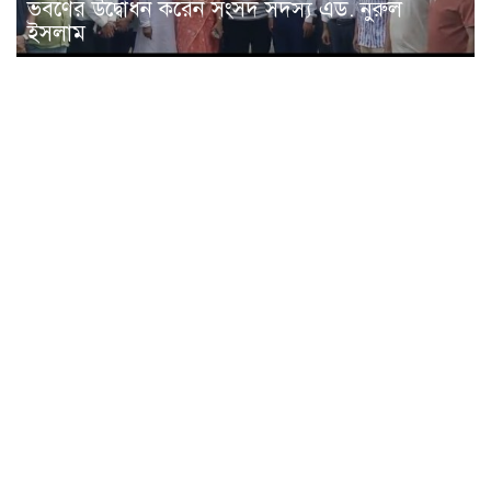
ভবণের উদ্বোধন করেন সংসদ সদস্য এড. নুরুল
ইসলাম