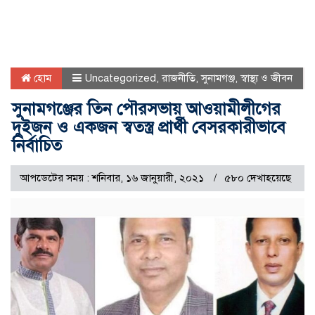
হোম
Uncategorized
,
রাজনীতি
,
সুনামগঞ্জ
,
স্বাস্থ্য ও জীবন
সুনামগঞ্জের তিন পৌরসভায় আওয়ামীলীগের
দুইজন ও একজন স্বতস্ত্র প্রার্থী বেসরকারীভাবে
নির্বাচিত
আপডেটের সময় : শনিবার, ১৬ জানুয়ারী, ২০২১
৫৮০ দেখাহয়েছে