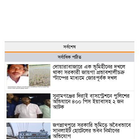
সর্বশেষ
সর্বাধিক পঠিত
দোয়ারাবাজারে এক ভূমিহীনের দখলে
থাকা সরকারী জায়গা প্রভাবশালীচক্র
স্টাম্পের মাধ্যমে জোরপূর্বক দখল
সুনামগঞ্জের দিরাই বাসস্ট্রেশনে পুলিশের
অভিযানে ৪০০ পিস ইয়াবাসহ ২ জন
আটক
জগন্নাথপুরে সরকারি ভূমিতে অবৈধভাবে
সানলাইট হোটেলের ভবন নির্মাণের
অভিযোগ