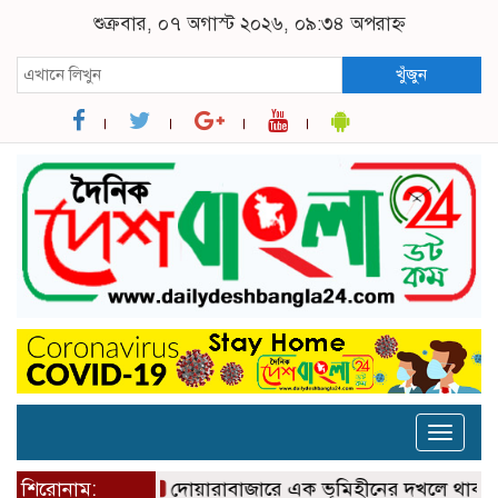
শুক্রবার, ০৭ অগাস্ট ২০২৬, ০৯:৩৪ অপরাহ্ন
খুঁজুন
Toggle
naviga
শিরোনাম:
দোয়ারাবাজারে এক ভূমিহীনের দখলে থাকা সরকারী জ