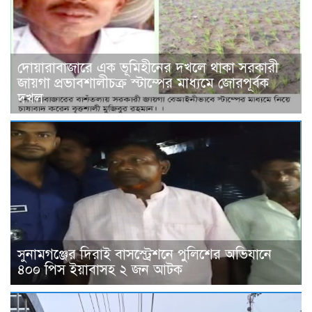
দোয়ারাবাজারে এক ভূমিহীনের দখলে থাকা সরকারী
জায়গা প্রভাবশালীচক্র স্টাম্পের মাধ্যমে জোরপূর্বক
দখল
সুনামগঞ্জের দিরাই বাসস্ট্রেশনে পুলিশের অভিযানে
৪০০ পিস ইয়াবাসহ ২ জন আটক