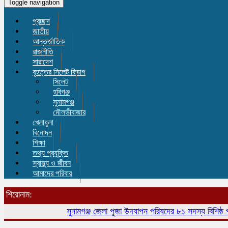
Toggle navigation
প্রচ্ছদ
জাতীয়
আন্তর্জাতিক
রাজনীতি
সারাদেশ
বৃহত্তর সিলেট বিভাগ
সিলেট
হবিগঞ্জ
সুনামগঞ্জ
মৌলভীবাজার
খেলাধুলা
বিনোদন
শিক্ষা
তথ্য প্রযুক্তি
স্বাস্থ্য ও জীবন
আমাদের পরিবার
শিরোনাম:
সুনামগঞ্জ জেলা পূজা উদযাপন পরিষদের ৮১ সদস্য বিশিষ্ঠ পূর্ণাঙ্গ কমিটির অন