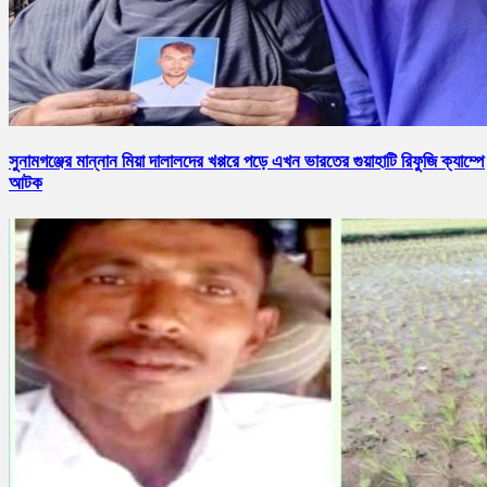
সুনামগঞ্জের মান্নান মিয়া দালালদের খপ্পরে পড়ে এখন ভারতের গুয়াহাটি রিফুজি ক্যাম্পে
আটক