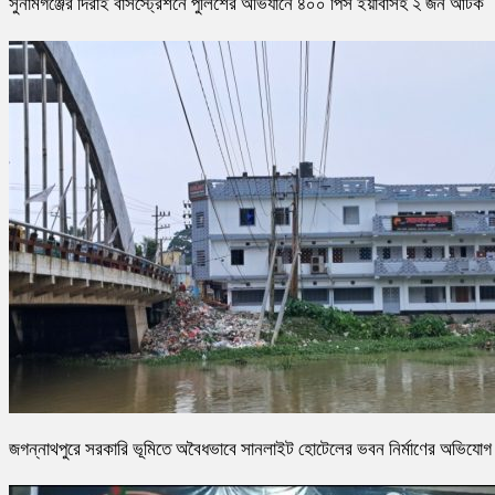
সুনামগঞ্জের দিরাই বাসস্ট্রেশনে পুলিশের অভিযানে ৪০০ পিস ইয়াবাসহ ২ জন আটক
জগন্নাথপুরে সরকারি ভূমিতে অবৈধভাবে সানলাইট হোটেলের ভবন নির্মাণের অভিযোগ