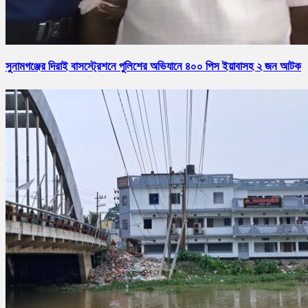
সুনামগঞ্জের দিরাই বাসস্ট্রেশনে পুলিশের অভিযানে ৪০০ পিস ইয়াবাসহ ২ জন আটক