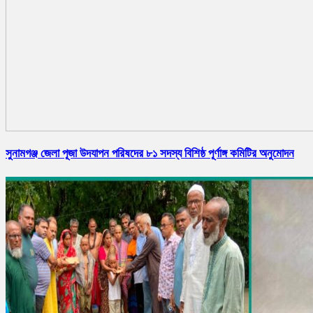
সুনামগঞ্জ জেলা পূজা উদযাপন পরিষদের ৮১ সদস্য বিশিষ্ঠ পূর্ণাঙ্গ কমিটির অনুমোদন