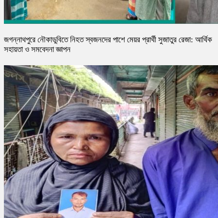
জগন্নাথপুরে নৌকাডুবিতে নিহত স্বজনদের পাশে মেয়র প্রার্থী সুজাতুর রেজা: আর্থিক
সহায়তা ও সমবেদনা জ্ঞাপন