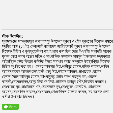
স্টাফ রিপোর্টার::
সুনামগঞ্জের জগন্নাথপুরে জগন্নাথপুর উপজেলা যুবদল ও পৌর যুবদলের বিক্ষোভ সমাব
স্থগিত আজ (১২ ই) ফেব্রুয়ারি বাংলাদেশ জাতীয়তাবাদী যুবদল জগন্নাথপুর উপজেলা
বিক্ষোভ মিছিল ও কুশপুত্তলিকা দাহ হওয়ার কথা ছিল পৌর বিএনপির সভাপতি সাবেক
যুবদল নেতা জনাব আব্দুল মতিন ও সাংগঠনিক সম্পাদক সামসুল ইসলামের মধ‍্যস্থতা
আটচল্লিশ ঘন্টার ভিতরে কমিটির বিষয়ে সমাধান করার আশ্বাসে উল্লেখ্যিত বিক্ষোভ
মিছিল স্থগিত করা হয়। এসময় আনসার মিয়া,শামীনুর রহমান,রফিক আহমদ,শাহিন
আহমদ,রুয়েল আহমদ রাজা,হাজী লেবু মিয়া,জাহেদ আহমদ,মোশাররফ হোসেন
হেলাল,সৈয়দ আনিসুর রহমান,আশরাফুজ্ামান বাদশা জয়নুল হক,খায়রুল
কামালী,সৈয়দমহসিন,আঙ্গুর মিয়া,ধন মিয়া,মোহাম্মদ হুমায়ুন রশীদ,জিয়াউর রহমান।
মোঃকয়েছ নূর,মোঃইমরান খান,মোঃসাজ্জাদ নূর,মোঃজুয়েব হোসাইন, মোঃরুবেল
আহমদ,মোঃনাহিদ আহমদ,মোঃসায়মন,মোঃজাহিদুল ইসলাম রুবেল, সহ অনেক নেতা
কর্মীরা উপস্থিত ছিলেন।