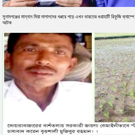
সুনামগঞ্জের মান্নান মিয়া দালালদের খপ্পরে পড়ে এখন ভারতের গুয়াহাটি রিফুজি ক্যাম্পে
আটক