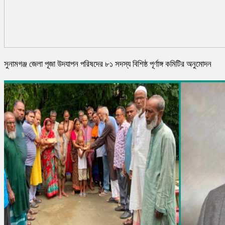
সুনামগঞ্জ জেলা পূজা উদযাপন পরিষদের ৮১ সদস্য বিশিষ্ঠ পূর্ণাঙ্গ কমিটির অনুমোদন