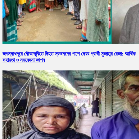
জগন্নাথপুরে নৌকাডুবিতে নিহত স্বজনদের পাশে মেয়র প্রার্থী সুজাতুর রেজা: আর্থিক
সহায়তা ও সমবেদনা জ্ঞাপন