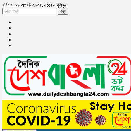
রবিবার, ০৯ অগাস্ট ২০২৬, ০১:৫০ পূর্বাহ্ন
খুঁজুন