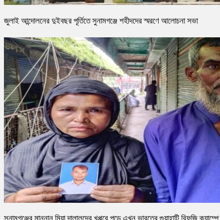
জুলাই আন্দোলনের দুইবছর পূর্তিতে সুনামগঞ্জে শহীদদের স্মরণে আলোচনা সভা
সুনামগঞ্জের মান্নান মিয়া দালালদের খপ্পরে পড়ে এখন ভারতের গুয়াহাটি রিফুজি ক্যাম্পে