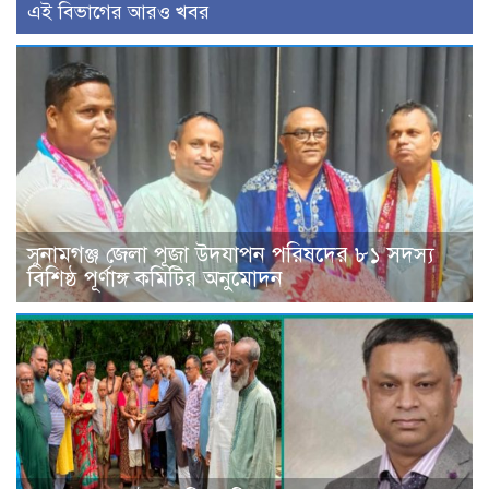
এই বিভাগের আরও খবর
সুনামগঞ্জ জেলা পূজা উদযাপন পরিষদের ৮১ সদস্য
বিশিষ্ঠ পূর্ণাঙ্গ কমিটির অনুমোদন