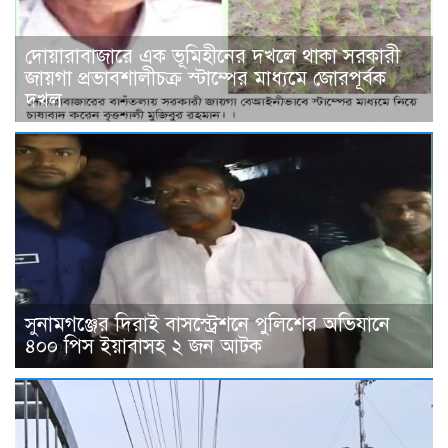
দোয়ারাবাজারে এক ভূমিহীনের দখলে থাকা সরকারী
জায়গা প্রভাবশালীচক্র স্টাম্পের মাধ্যমে জোরপূর্বক
দখল
সুনামগঞ্জের দিরাই বাসস্ট্রেশনে পুলিশের অভিযানে
৪০০ পিস ইয়াবাসহ ২ জন আটক