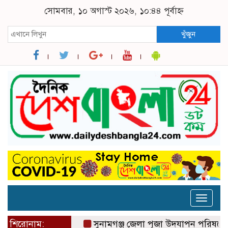
সোমবার, ১০ অগাস্ট ২০২৬, ১০:৪৪ পূর্বাহ্ন
খুঁজুন
Toggle
naviga
শিরোনাম:
সুনামগঞ্জ জেলা পূজা উদযাপন পরিষদের ৮১ সদস