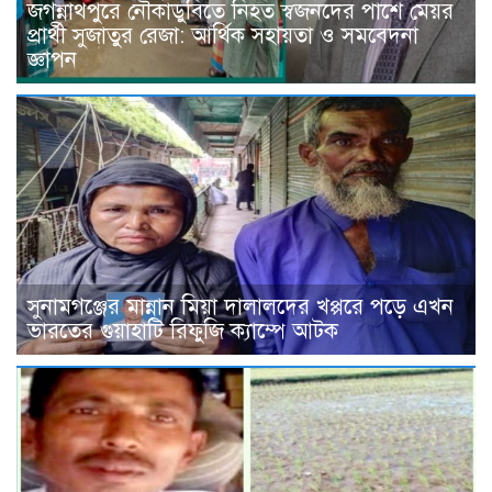
জগন্নাথপুরে নৌকাডুবিতে নিহত স্বজনদের পাশে মেয়র
প্রার্থী সুজাতুর রেজা: আর্থিক সহায়তা ও সমবেদনা
জ্ঞাপন
সুনামগঞ্জের মান্নান মিয়া দালালদের খপ্পরে পড়ে এখন
ভারতের গুয়াহাটি রিফুজি ক্যাম্পে আটক