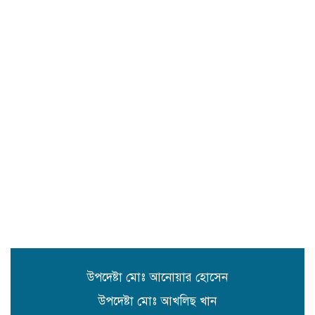
সুনামগঞ্জে শহীদদের স্মরণে আলোচনা
সভা
সিলেট রেঞ্জের মধ্যে শ্রেষ্ট অফিসার
হিসেবে সম্মাননাপত্র গ্রহন করেন দিরাই
থানার ওসি মোঃ আমিনুল ইসলাম
সুনামগঞ্জে উপজেলা পরিষদের
সম্প্রসারিত প্রশাসনিক ভবণের উদ্বোধন
করেন সংসদ সদস্য এড. নুরুল ইসলাম
সিলেটে প্রধানমন্ত্রী তারেক রহমানকে
নিয়ে এনসিপির নাসীরুদ্দীন ও সার্জিসের
কটুক্তির প্রতিবাদে সুনামগঞ্জের বিক্ষোভ
মিছিল ও প্রতিবাদ সভা
উপদেষ্টা মোঃ আনোয়ার হোসেন
উপদেষ্টা মোঃ আখলিছ খান