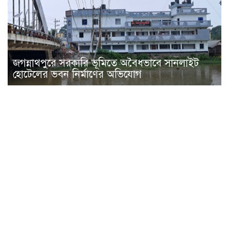
জগন্নাথপুরে সরকারি ভূমিতে অবৈধভাবে সানলাইট
হোটেলের ভবন নির্মাণের অভিযোগ