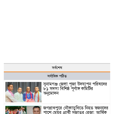
সর্বশেষ
সর্বাধিক পঠিত
সুনামগঞ্জ জেলা পূজা উদযাপন পরিষদের
৮১ সদস্য বিশিষ্ঠ পূর্ণাঙ্গ কমিটির
অনুমোদন
জগন্নাথপুরে নৌকাডুবিতে নিহত স্বজনদের
পাশে মেয়র প্রার্থী সুজাতুর রেজা: আর্থিক