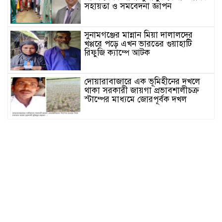
সহায়তা ও সমবেদনা জ্ঞাপন
সুনামগঞ্জের মান্নান মিয়া দালালদের
খপ্পরে পড়ে এখন ভারতের গুয়াহাটি
রিফুজি ক্যাম্পে আটক
দোয়ারাবাজারে এক ভূমিহীনের দখলে
থাকা সরকারী জায়গা প্রভাবশালীচক্র
স্টাম্পের মাধ্যমে জোরপূর্বক দখল
সুনামগঞ্জের দিরাই বাসস্ট্রেশনে পুলিশের
অভিযানে ৪০০ পিস ইয়াবাসহ ২ জন
আটক
জগন্নাথপুরে সরকারি ভূমিতে অবৈধভাবে
সানলাইট হোটেলের ভবন নির্মাণের
অভিযোগ
জুলাই আন্দোলনের দুইবছর পূর্তিতে