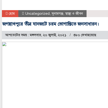
হোম
Uncategorized
,
সুনামগঞ্জ
,
স্বাস্থ্য ও জীবন
জগন্নাথপুরে তীব্র যানজটে চরম ভোগান্তিতে জনসাধারন।
আপডেটের সময় : মঙ্গলবার, ২০ জুলাই, ২০২১
৩৮০ দেখাহয়েছে