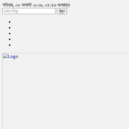
শনিবার, ০৮ অগাস্ট ২০২৬, ০৫:৫৬ অপরাহ্ন
খুঁজুন