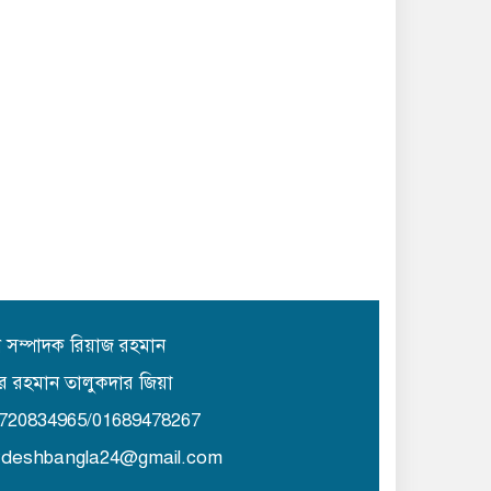
ান সম্পাদক রিয়াজ রহমান
র রহমান তালুকদার জিয়া
1720834965/01689478267
lydeshbangla24@gmail.com