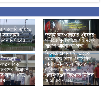
রে সরকারি ভূমিতে
ে সানলাইট
জুলাই আন্দোলনের দুইবছর
ভবন নির্মাণের
পূর্তিতে সুনামগঞ্জে শহীদদের
স্মরণে আলোচনা সভা
সিলেটে প্রধানমন্ত্রী তারেক
ে উপজেলা
রহমানকে নিয়ে এনসিপির
ম্প্রসারিত
নাসীরুদ্দীন ও সার্জিসের
 ভবণের উদ্বোধন
কটুক্তির প্রতিবাদে
দ সদস্য এড.
সুনামগঞ্জের বিক্ষোভ মিছিল
লাম
ও প্রতিবাদ সভা