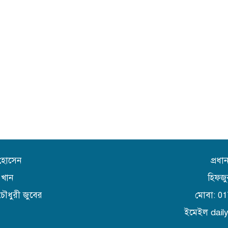
 হোসেন
প্রধ
 খান
হিফজু
চৌধুরী জুবের
মোবা: 0
ইমেইল dai