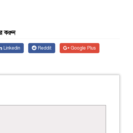
র করুন
Linkedin
Reddit
Google Plus