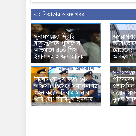
এই বিভাগের আরও খবর
সুনামগঞ্জের দিরাই
জগন্নাথপু
বাসস্ট্রেশনে পুলিশের
অবৈধভাব
অভিযানে ৪০০ পিস
হোটেলের 
ইয়াবাসহ ২ জন আটক
অভিযোগ
সুনামগঞ্জ
সিলেট রেঞ্জের মধ্যে শ্রেষ্ট
পরিষদের স
অফিসার হিসেবে সম্মাননাপত্র
প্রশাসনিক
গ্রহন করেন দিরাই থানার
করেন সংস
ওসি মোঃ আমিনুল ইসলাম
নুরুল ইস