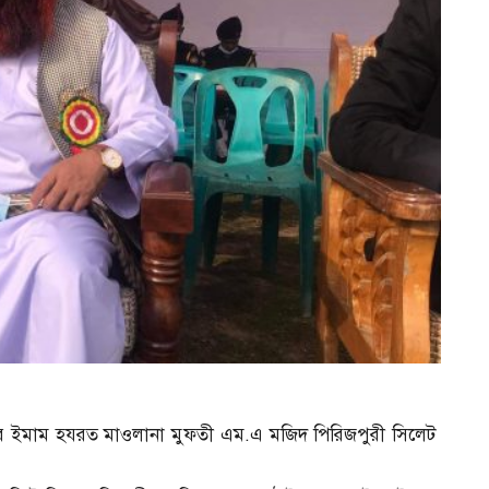
মসজিদের ইমাম হযরত মাওলানা মুফতী এম.এ মজিদ পিরিজপুরী সিলেট