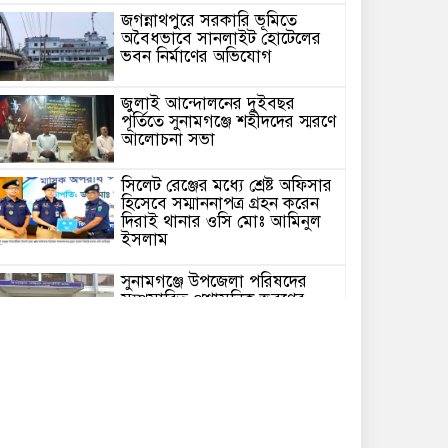
জগন্নাথপুরে সরকারি ভূমিতে
অবৈধভাবে সানলাইট হোটেলের
ভবন নির্মাণের অভিযোগ
জুলাই আন্দোলনের দুইবছর
পূর্তিতে সুনামগঞ্জে শহীদদের স্মরণে
আলোচনা সভা
সিলেট রেঞ্জের মধ্যে শ্রেষ্ট অফিসার
হিসেবে সম্মাননাপত্র গ্রহন করেন
দিরাই থানার ওসি মোঃ আমিনুল
ইসলাম
সুনামগঞ্জে উপজেলা পরিষদের
সম্প্রসারিত প্রশাসনিক ভবণের
উদ্বোধন করেন সংসদ সদস্য এড.
নুরুল ইসলাম
সিলেটে প্রধানমন্ত্রী তারেক
রহমানকে নিয়ে এনসিপির
নাসীরুদ্দীন ও সার্জিসের কটুক্তির
প্রতিবাদে সুনামগঞ্জের বিক্ষোভ