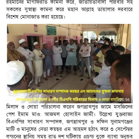
রহমানের মাগফিরাত কামনা করে, জাতীয়তাবাদী পরিবার সহ
সকলের সুস্বাস্থ্য কামনা করে মহান আল্লাহ তায়ালার দরবারে
বিশেষ মোনাজাত করা হয়েছে।
মিলাদ ও দোয়া পরিচালনা করেন জগন্নাথপুর জামে মসজিদের
পেশ ইমাম মাও: আজমল হোসাইন জামী। উল্লেখ্য যুক্তরাজ্য
বিএনপির সাধারণ সম্পাদক, জগন্নাথপুর ও দক্ষিন সুনামগঞ্জের
মাটি ও মানুষের নেতা কয়ছর এম আহমদ হঠাৎ করে ৩ সেপ্টেম্বর
লন্ডনের স্থানিয় সময় রাত দশ ঘটিকায় প্রচন্ড বুকে ব্যাথা অনুভব