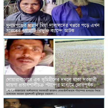
সুনামগঞ্জের মান্নান মিয়া দালালদের খপ্পরে পড়ে এখন
ভারতের গুয়াহাটি রিফুজি ক্যাম্পে আটক
দোয়ারাবাজারে এক ভূমিহীনের দখলে থাকা সরকারী
জায়গা প্রভাবশালীচক্র স্টাম্পের মাধ্যমে জোরপূর্বক
দখল