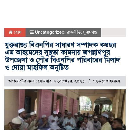
হোম
Uncategorized
,
রাজনীতি
,
সুনামগঞ্জ
যুক্তরাজ্য বিএনপির সাধারণ সম্পাদক কয়ছর
এম আহমেদের সুস্থতা কামনায় জগন্নাথপুর
উপজেলা ও পৌর বিএনপির পরিবারের মিলাদ
ও দোয়া মাহফিল অনুষ্টিত
আপডেটের সময় : সোমবার, ৬ সেপ্টেম্বর, ২০২১
৭২৬ দেখাহয়েছে