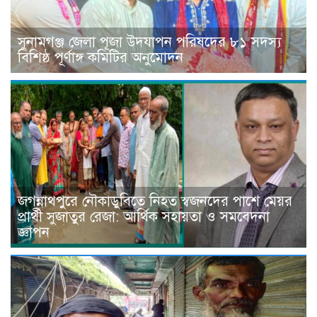
সুনামগঞ্জ জেলা পূজা উদযাপন পরিষদের ৮১ সদস্য
বিশিষ্ঠ পূর্ণাঙ্গ কমিটির অনুমোদন
জগন্নাথপুরে নৌকাডুবিতে নিহত স্বজনদের পাশে মেয়র
প্রার্থী সুজাতুর রেজা: আর্থিক সহায়তা ও সমবেদনা
জ্ঞাপন