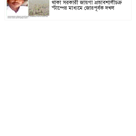
থাকা সরকারী জায়গা প্রভাবশালীচক্র
স্টাম্পের মাধ্যমে জোরপূর্বক দখল
সুনামগঞ্জের দিরাই বাসস্ট্রেশনে পুলিশের
অভিযানে ৪০০ পিস ইয়াবাসহ ২ জন
আটক
জগন্নাথপুরে সরকারি ভূমিতে অবৈধভাবে
সানলাইট হোটেলের ভবন নির্মাণের
অভিযোগ
জুলাই আন্দোলনের দুইবছর পূর্তিতে
সুনামগঞ্জে শহীদদের স্মরণে আলোচনা
সভা
সিলেট রেঞ্জের মধ্যে শ্রেষ্ট অফিসার
হিসেবে সম্মাননাপত্র গ্রহন করেন দিরাই
থানার ওসি মোঃ আমিনুল ইসলাম