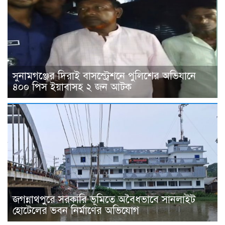
সুনামগঞ্জের দিরাই বাসস্ট্রেশনে পুলিশের অভিযানে
৪০০ পিস ইয়াবাসহ ২ জন আটক
জগন্নাথপুরে সরকারি ভূমিতে অবৈধভাবে সানলাইট
হোটেলের ভবন নির্মাণের অভিযোগ