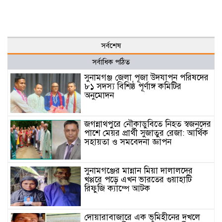
সর্বশেষ
সর্বাধিক পঠিত
সুনামগঞ্জ জেলা পূজা উদযাপন পরিষদের
৮১ সদস্য বিশিষ্ঠ পূর্ণাঙ্গ কমিটির
অনুমোদন
জগন্নাথপুরে নৌকাডুবিতে নিহত স্বজনদের
পাশে মেয়র প্রার্থী সুজাতুর রেজা: আর্থিক
সহায়তা ও সমবেদনা জ্ঞাপন
সুনামগঞ্জের মান্নান মিয়া দালালদের
খপ্পরে পড়ে এখন ভারতের গুয়াহাটি
রিফুজি ক্যাম্পে আটক
দোয়ারাবাজারে এক ভূমিহীনের দখলে