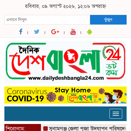
রবিবার, ০৯ অগাস্ট ২০২৬, ১২:০৬ অপরাহ্ন
খুঁজুন
Toggle
naviga
শিরোনাম:
সুনামগঞ্জ জেলা পূজা উদযাপন পরিষদের ৮১ সদস্য ব