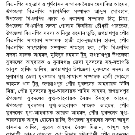
বিএনপির সহ-ত্রাণ ও পূর্ণবাসন সম্পাদক সৈয়দ মেসাব্বির আহমদ,
উপজেলা বিএনপির সাংগঠনিক সম্পাদক আব্দুস সোবহান,
উপজেলা বিএনপির প্রচার ও প্রকাশনা সম্পাদক দিলু মিয়া,
উপজেলা বিএনপির সদস্য গোলাম কিবরিয়া চৌধূরী পারভেজ,
উপজেলা বিএনপির সদস্য আনিসুর রহমান তুতি, জগন্নাথপুর পৌর
বিএনপির সাধারণ সম্পাদক হাজী হারুনুজ্জামান হারুন, পৌর
বিএনপির সাংগঠনিক সম্পাদক শামসুল হক, পৌর বিএনপির
সদস্য ফারুক আহমদ, মুহিবুর রহমান টুনু, জগন্নাথপুর উপজেলা
যুবদলের আহবায়ক ও সুনামগঞ্জ জেলা যুবদলের সহ-সভাপতি
আবুল হাশিম ডালিম, জগন্নাথপুর উপজেলা যুবদলের সদস্য ও
সুনামগঞ্জ জেলা যুবদলের যুগ্ম-সাধারণ সম্পাদক হাজী সোহেল
আহমদ খান টুনু, জগন্নাথপুর পৌর যুবদলের আহবায়ক লিটন
মিয়া, পৌর যুবদলের যুগ্ম-আহবায়ক শামিম আহমদ, জগন্নাথপুর
উপজেলা যুবদলের যুগ্ম-আহবায়ক সৈয়দ ইসহাক আহমদ,
উপজেলা যুবদলের যুগ্ম-আহবায়ক সাদেক আহমদ, পৌর
যুবদলের যুগ্ম-আহবায়ক তারেক আহমদ, পৌর যুবদলের যুগ্ম-
আহবায়ক আবুল হোসেন রাব্বি, উপজেলা যুবদলের সদস্য আবুল
হাসনাত আমির, সুয়েব আহমদ, সৈয়দ মিজান, আব্দুল হক
কামালী, আব্দুর রাজ্জাক, মো: নিজাম কৌরাইশী, পৌর যুবদলের