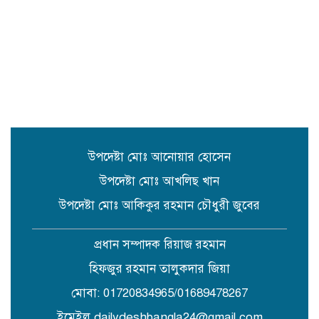
সুনামগঞ্জে উপজেলা পরিষদের
সম্প্রসারিত প্রশাসনিক ভবণের উদ্বোধন
করেন সংসদ সদস্য এড. নুরুল ইসলাম
সিলেটে প্রধানমন্ত্রী তারেক রহমানকে
নিয়ে এনসিপির নাসীরুদ্দীন ও সার্জিসের
কটুক্তির প্রতিবাদে সুনামগঞ্জের বিক্ষোভ
মিছিল ও প্রতিবাদ সভা
উপদেষ্টা মোঃ আনোয়ার হোসেন
উপদেষ্টা মোঃ আখলিছ খান
উপদেষ্টা মোঃ আকিকুর রহমান চৌধুরী জুবের
প্রধান সম্পাদক রিয়াজ রহমান
হিফজুর রহমান তালুকদার জিয়া
মোবা: 01720834965/01689478267
ইমেইল dailydeshbangla24@gmail.com