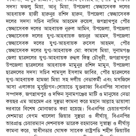
সদস্য ফজলু মিয়া, আনু মিয়া, উপজেলা স্বেচ্ছাসেবক দলের
আহবায়ক হাজী হারুনুর রশিদ হারুন, উপজেলা স্বেচ্ছাসেবক
দলের সদস্য সচিব নাসিম আহমেদ রুয়েল, জগন্নাথপুর পৌর
স্বেচ্ছাসেবক দলের আহবায়ক নুরুল আমিন, উপজেলা, উপজেলা
স্বেচ্ছাসেবক দলের যুগ্ম-আহবায়ক জয়নুর আহমদ, উপজেলা
স্বেচ্ছাসেবক দলের যুগ্ম-আহবায়ক রুসেল আহমদ, পৌর
স্বেচ্ছাসেবক দলের যুগ্ম-আহবায়ক মো: কামাল মিয়া, সুনামগঞ্জ
জেলা ছাত্রদলের যুগ্ম-আহবায়ক রুহুল কিস্থ চৌধূরী, জগন্নাথপুর
উপজেলা ছাত্রদলের আহবায়ক মামুনুর রশিদ মামুন, উপজেলা
ছাত্রদলের সদস্য সচিব শামসুল ইসলাম জাবির, পৌর ছাত্রদলের
যুগ্ম-আহবায়ক হামজা মিয়া সহ দলীয় নেতাকর্মী এবং মসজিদে
আসা এলাকার মুসুল্লিগন।দোয়াতে যুক্তরাজ্য বিএনপির সাধারণ
সম্পাদক, জগন্নাথপুর ও দক্ষিন সুনামগঞ্জের মাটি ও মানুষের নেতা
কয়ছর এম আহমেদ এর সুস্থতা কামনা করে মহান আল্লাহ তায়ালা
দরবারে বিশেষ মোনাজাত করা হয়েছে। বিএনপির চেয়ারপার্সন
দেশমাতা বেগম খালেদা জিয়ার সুস্থতা ও দীর্ঘায়ূ, বিএনপির
ভারপ্রাপ্ত চেয়ারম্যান দেশনায়ক তারেক রহমানের সুস্বাস্থ্য ও দীর্ঘায়ৃ
কামনা করে, স্বাধীনতার ঘোষক সাবেক রাষ্ট্রপতি শহীদ জিয়াউর