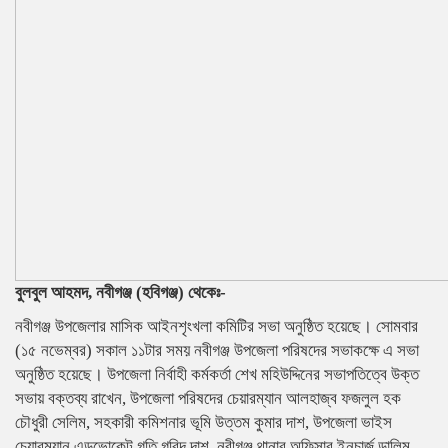
বুলবুল আহমদ, নবীগঞ্জ (হবিগঞ্জ) থেকেঃ-
নবীগঞ্জ উপজেলার মাসিক আইনশৃংখলা কমিটির সভা অনুষ্ঠিত হয়েছে। সোমবার
(১৫ নভেম্বর) সকাল ১১টার সময় নবীগঞ্জ উপজেলা পরিষদের সভাকক্ষে এ সভা
অনুষ্ঠিত হয়েছে। উপজেলা নির্বাহী কর্মকর্তা শেখ মহিউদ্দিনের সভাপতিত্বে উক্ত
সভায় বক্তব্য রাখেন, উপজেলা পরিষদের চেয়ারম্যান আলহাজ্ব ফজলুল হক
চৌধুরী সেলিম, সহকারী কমিশনার ভূমি উত্তম কুমার দাশ, উপজেলা ভাইস
চেয়ারম্যান এডভোকেট গতি গবিন্দ দাশ, নবীগঞ্জ থানার অফিসার ইনচার্জ ডালিম