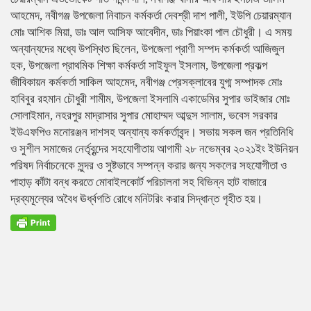
আহমেদ, নবীগঞ্জ উপজেলা নিবাচন কর্মকর্তা দেবশ্রী দাশ পালী, ইউপি চেয়ারম্যান
মোঃ আশিক মিয়া, ডাঃ আল আসিফ আবেদীন, ডাঃ পিয়াংকা পাল চৌধুরী। এ সময়
অন্যান্যদের মধ্যে উপস্থিত ছিলেন, উপজেলা প্রাণী সম্পদ কর্মকর্তা আজিজুল
হক, উপজেলা প্রাথমিক শিক্ষা কর্মকর্তা সাইফুল ইসলাম, উপজেলা প্রকল্প
জীবিকায়ন কর্মকর্তা সাকিল আহমেদ, নবীগঞ্জ প্রেসক্লাবের যুগ্ম সম্পাদক মোঃ
হাবিবুর রহমান চৌধুরী শামীম, উপজেলা ইসলামি একাডেমির সুপার ভাইজার মোঃ
সোলাইমান, নহরপুর মাদ্রাসার সুপার মোহাম্মদ আব্দুস সালাম, ভবেস সরকার
ইউএফপিও মনোরঞ্জন দাশসহ অন্যান্য কর্মকর্তাবৃন্দ। সভায় সকল জন প্রতিনিধি
ও সুশীল সমাজের নের্তৃবৃন্দের সহযোগীতায় আগামী ২৮ নভেম্বর ২০২১ইং ইউনিয়ন
পরিষদ নির্বাচনেকে সুন্দর ও সুষ্টভাবে সম্পন্ন করার জন্য সকলের সহযোগীতা ও
পাহাড় কাঁটা বন্ধ করতে মোবাইলকোর্ট পরিচালনা সহ বিভিন্ন হাট বাজারে
দ্রব্যমূল্যের অবৈধ ঊর্ধ্বগতি রোধে মনিটরিং করার সিদ্ধান্ত গৃহীত হয়।