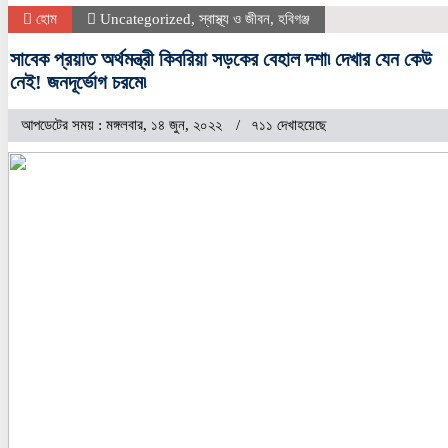
হোম
Uncategorized
,
স্বাস্থ্য ও জীবন
,
হবিগঞ্জ
সাবেক প্রয়াত অর্থমন্ত্রী কিবরিয়া সড়কের বেহাল দশা৷ দেখার যেন কেউ
নেই! জনদূর্ভোগ চরমে৷
আপডেটের সময় : মঙ্গলবার, ১৪ জুন, ২০২২
৭১১ দেখাহয়েছে