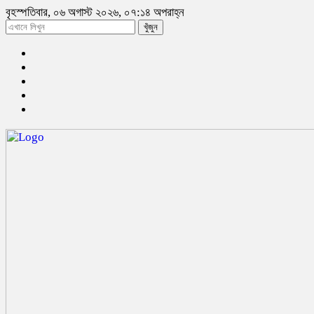
বৃহস্পতিবার, ০৬ অগাস্ট ২০২৬, ০৭:১৪ অপরাহ্ন
খুঁজুন