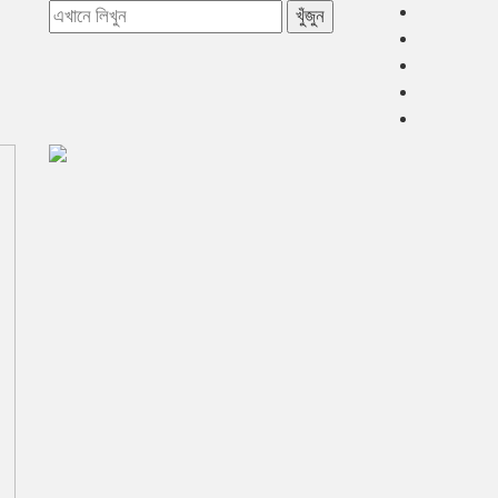
খুঁজুন