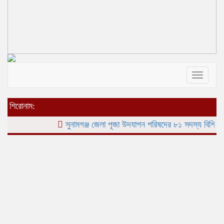
Toggle
navigat
শিরোনাম:
সুনামগঞ্জ জেলা পূজা উদযাপন পরিষদের ৮১ সদস্য বিশিষ্ঠ পূর্ণাঙ্গ