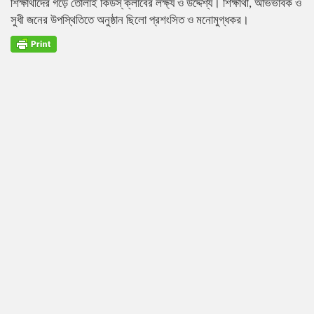
শিক্ষার্থীদের গড়ে তোলাই কিডস্ ক্লাবের লক্ষ্য ও উদ্দেশ্য। শিক্ষার্থী, অভিভাবক ও
সুধী জনের উপস্থিতিতে অনুষ্ঠান ছিলো প্রশংসিত ও মনোমুগ্ধকর।