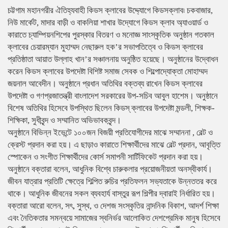
চট্টগাম মহানগরীর ঐতিহ্যবাহী কিডস ক্লাবের উদ্দ্যোগে কিডসক্লাব৷ চকবাজার,
নিউ মার্কেট, মাদার বাড়ী ও বাকলিয়া শাখার উদ্যোগে কিডস ক্লাব অ্যাওয়ার্ড ও
কারাতে চ্যাম্পিয়নশিপের পুরস্কার বিতরণ ও মনোজ্ঞ সাংস্কৃতিক অনুষ্ঠান গতকাল
ক্লাবের চেয়ারম্যান মুহাম্মদ নেছারুল হক’র সভাপতিত্বে ও কিডস ক্লাবের
প্রতিষ্ঠাতা আয়াত উল্লাহ খান’র সঞ্চালনায় অনুষ্ঠিত হয়েছে। অনুষ্ঠানের উদ্বোধন
করেন কিডস ক্লাবের উপদেষ্টা বিশিষ্ট সমাজ সেবক ও শিল্পোদ্যোক্তা মোহাম্মদ
জয়নাল আবেদীন। অনুষ্ঠানে প্রধান অতিথির বক্তব্য রাখেন কিডস ক্লাবের
উপদেষ্টা ও গণপ্রজাতন্ত্রী বাংলাদেশ সরকারের উপ-সচিব আবুল হাশেম। অনুষ্ঠানে
বিশেষ অতিথির হিসেবে উপস্থিত ছিলেন কিডস্ ক্লাবের উপদেষ্টা মন্ডলী, শিক্ষক-
শিক্ষিকা, সুধীবৃন্দ ও সম্মানিত অভিভাবকবৃন্দ।
অনুষ্ঠানে বিভিন্ন ইভেন্টে ১০০জন বিজয়ী প্রতিযোগীদের মাঝে সম্মাননা , বেল্ট ও
ক্রেস্ট প্রদান করা হয়। এ ছাড়াও কারাতে শিক্ষার্থীদের মাঝে বেল্ট প্রদান, আবৃত্তি
স্পোকেন ও সংগীত শিক্ষার্থীদের কোর্স সমাপনী সার্টিফিকেট প্রদান করা হয়।
অনুষ্ঠানে বক্তারা বলেন, আধুনিক বিশ্বে চারুকলার প্রয়োজনীয়তা অনস্বীকার্য।
জীবন যাত্রার প্রতিটি ক্ষেত্রে শিল্পিত রুচির প্রতিফলন সভ্যতাকে উন্নততর করে
থাকে। আধুনিক জীবনের সকল ব্যবহার্য বাস্তুর রূপ শিল্পীর দ্বারাই নির্ধারিত হয়।
বক্তারা আরো বলেন, সৎ, সুস্থ, ও দেশজ সংস্কৃতির নান্দনিক বিকাশ, আদর্শ শিক্ষা
এবং নৈতিকতার সমন্বয়ে সামাজের স্বনির্ভর আলোকিত দেশপ্রেমিক মানুষ হিসেবে