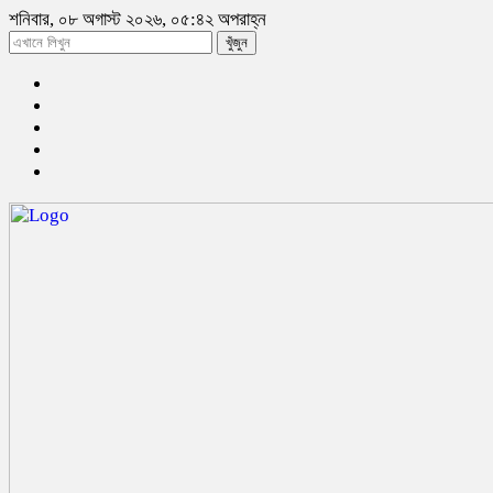
শনিবার, ০৮ অগাস্ট ২০২৬, ০৫:৪২ অপরাহ্ন
খুঁজুন