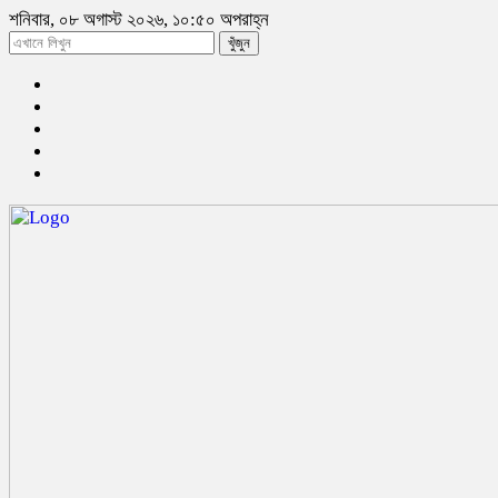
শনিবার, ০৮ অগাস্ট ২০২৬, ১০:৫০ অপরাহ্ন
খুঁজুন