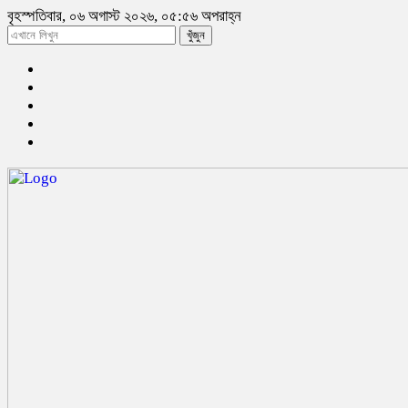
বৃহস্পতিবার, ০৬ অগাস্ট ২০২৬, ০৫:৫৬ অপরাহ্ন
খুঁজুন