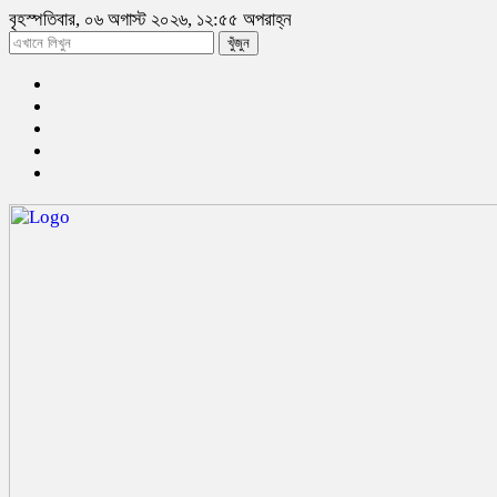
বৃহস্পতিবার, ০৬ অগাস্ট ২০২৬, ১২:৫৫ অপরাহ্ন
খুঁজুন